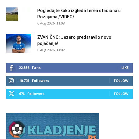
Pogledajte kako izgleda teren stadiona u
Rožajama /VIDEO/
6 Aug 2026. 11:08
ZVANIČNO: Jezero predstavilo novo
pojačanje!
6 Aug 2026. 11:02
22,356
Fans
LIKE
10,703
Followers
FOLLOW
678
Followers
FOLLOW