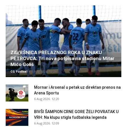
ZAVRŠNICA PRELAZNOG ROKA U ZNAKU
PETROVCA: Tri nova potpisa na stadionu Mitar
Mićo Goliš
CG Fudbal
-
6 Aug 2026. 12:26
Mornar i Arsenal u petak uz direktan prenos na
Arena Sportu
6 Aug 2026. 12:20
BIVŠI ŠAMPION CRNE GORE ŽELI POVRATAK U
VRH: Na klupu stigla fudbalska legenda
6 Aug 2026. 12:09