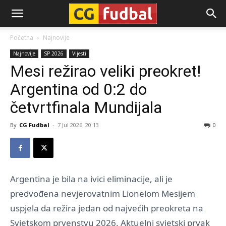
CG-
Početna
Najnovije
Najnovije
SP 2026
Vijesti
Fudbal
Mesi režirao veliki preokret!
Argentina od 0:2 do
četvrtfinala Mundijala
By
CG Fudbal
-
7 Jul 2026. 20:13
0
Argentina je bila na ivici eliminacije, ali je
predvođena nevjerovatnim Lionelom Mesijem
uspjela da režira jedan od najvećih preokreta na
Svjetskom prvenstvu 2026. Aktuelni svjetski prvak