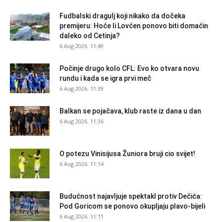
Fudbalski dragulj koji nikako da dočeka
premijeru: Hoće li Lovćen ponovo biti domaćin
daleko od Cetinja?
6 Aug 2026. 11:49
Počinje drugo kolo CFL: Evo ko otvara novu
rundu i kada se igra prvi meč
6 Aug 2026. 11:39
Balkan se pojačava, klub raste iz dana u dan
6 Aug 2026. 11:36
O potezu Vinisijusa Žuniora bruji cio svijet!
6 Aug 2026. 11:14
Budućnost najavljuje spektakl protiv Dečića:
Pod Goricom se ponovo okupljaju plavo-bijeli
6 Aug 2026. 11:11