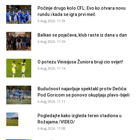
Počinje drugo kolo CFL: Evo ko otvara novu
rundu i kada se igra prvi meč
6 Aug 2026. 11:39
Balkan se pojačava, klub raste iz dana u dan
6 Aug 2026. 11:36
O potezu Vinisijusa Žuniora bruji cio svijet!
6 Aug 2026. 11:14
Budućnost najavljuje spektakl protiv Dečića:
Pod Goricom se ponovo okupljaju plavo-bijeli
6 Aug 2026. 11:11
Pogledajte kako izgleda teren stadiona u
Rožajama /VIDEO/
6 Aug 2026. 11:08