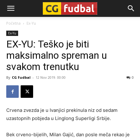
CG-
Početna
Ex-Yu
Ex-Yu
Fudbal
EX-YU: Teško je biti
maksimalno spreman u
svakom trenutku
By
CG Fudbal
-
12 Nov 2019. 00:00
0
Crvena zvezda je u Ivanjici prekinula niz od sedam
uzastopnih pobjeda u Linglong Superligi Srbije.
Bek crveno-bijelih, Milan Gajić, dan posle meča rekao je