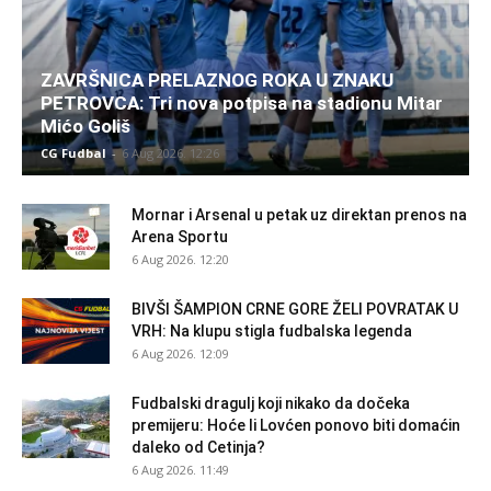
ZAVRŠNICA PRELAZNOG ROKA U ZNAKU
PETROVCA: Tri nova potpisa na stadionu Mitar
Mićo Goliš
CG Fudbal
-
6 Aug 2026. 12:26
Mornar i Arsenal u petak uz direktan prenos na
Arena Sportu
6 Aug 2026. 12:20
BIVŠI ŠAMPION CRNE GORE ŽELI POVRATAK U
VRH: Na klupu stigla fudbalska legenda
6 Aug 2026. 12:09
Fudbalski dragulj koji nikako da dočeka
premijeru: Hoće li Lovćen ponovo biti domaćin
daleko od Cetinja?
6 Aug 2026. 11:49