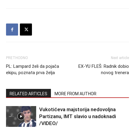
PRETHODNO
Next article
PL: Lampard želi da pojača
EX-YU FLEŠ: Radnik dobio
ekipu, poznata prva želja
novog trenera
RELATED ARTICLES
MORE FROM AUTHOR
Vukotićeva majstorija nedovoljna
Partizanu, IMT slavio u nadoknadi
/VIDEO/