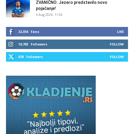
ZVANIČNO: Jezero predstavilo novo
pojačanje!
6 Aug 2026. 11:02
22,356
Fans
LIKE
10,703
Followers
FOLLOW
678
Followers
FOLLOW