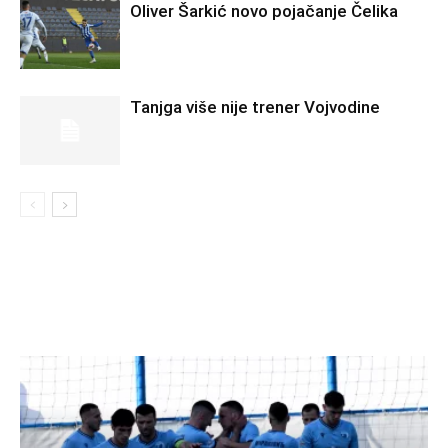
Oliver Šarkić novo pojačanje Čelika
Tanjga više nije trener Vojvodine