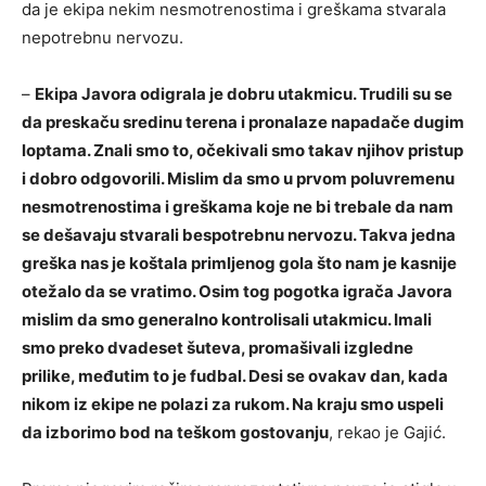
da je ekipa nekim nesmotrenostima i greškama stvarala
nepotrebnu nervozu.
–
Ekipa Javora odigrala je dobru utakmicu. Trudili su se
da preskaču sredinu terena i pronalaze napadače dugim
loptama. Znali smo to, očekivali smo takav njihov pristup
i dobro odgovorili. Mislim da smo u prvom poluvremenu
nesmotrenostima i greškama koje ne bi trebale da nam
se dešavaju stvarali bespotrebnu nervozu. Takva jedna
greška nas je koštala primljenog gola što nam je kasnije
otežalo da se vratimo. Osim tog pogotka igrača Javora
mislim da smo generalno kontrolisali utakmicu. Imali
smo preko dvadeset šuteva, promašivali izgledne
prilike, međutim to je fudbal. Desi se ovakav dan, kada
nikom iz ekipe ne polazi za rukom. Na kraju smo uspeli
da izborimo bod na teškom gostovanju
, rekao je Gajić.