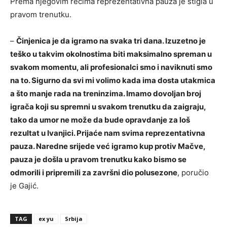
Prema njegovim rečima reprezentativna pauza je stigla u
pravom trenutku.
–
Činjenica je da igramo na svaka tri dana. Izuzetno je
teško u takvim okolnostima biti maksimalno spreman u
svakom momentu, ali profesionalci smo i naviknuti smo
na to. Sigurno da svi mi volimo kada ima dosta utakmica
a što manje rada na treninzima. Imamo dovoljan broj
igrača koji su spremni u svakom trenutku da zaigraju,
tako da umor ne može da bude opravdanje za loš
rezultat u Ivanjici. Prijaće nam svima reprezentativna
pauza. Naredne srijede već igramo kup protiv Mačve,
pauza je došla u pravom trenutku kako bismo se
odmorili i pripremili za završni dio polusezone
, poručio
je Gajić.
TAG
ex yu
Srbija