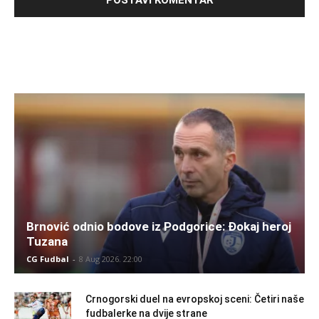
Brnović odnio bodove iz Podgorice: Đokaj heroj
Tuzana
CG Fudbal
-
8 Aug 2026. 22:00
Crnogorski duel na evropskoj sceni: Četiri naše
fudbalerke na dvije strane