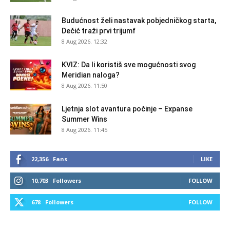
Budućnost želi nastavak pobjedničkog starta,
Dečić traži prvi trijumf
8 Aug 2026. 12:32
KVIZ: Da li koristiš sve mogućnosti svog
Meridian naloga?
8 Aug 2026. 11:50
Ljetnja slot avantura počinje – Expanse
Summer Wins
8 Aug 2026. 11:45
22,356
Fans
LIKE
10,703
Followers
FOLLOW
678
Followers
FOLLOW