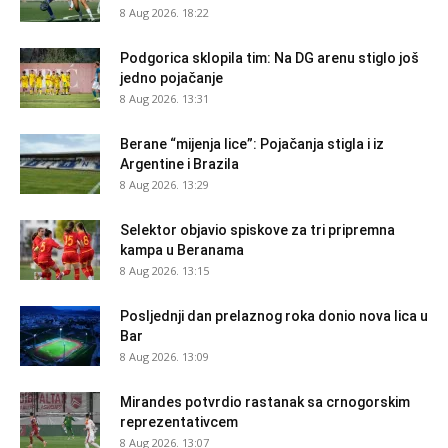
8 Aug 2026. 18:22
Podgorica sklopila tim: Na DG arenu stiglo još
jedno pojačanje
8 Aug 2026. 13:31
Berane “mijenja lice”: Pojačanja stigla i iz
Argentine i Brazila
8 Aug 2026. 13:29
Selektor objavio spiskove za tri pripremna
kampa u Beranama
8 Aug 2026. 13:15
Posljednji dan prelaznog roka donio nova lica u
Bar
8 Aug 2026. 13:09
Mirandes potvrdio rastanak sa crnogorskim
reprezentativcem
8 Aug 2026. 13:07