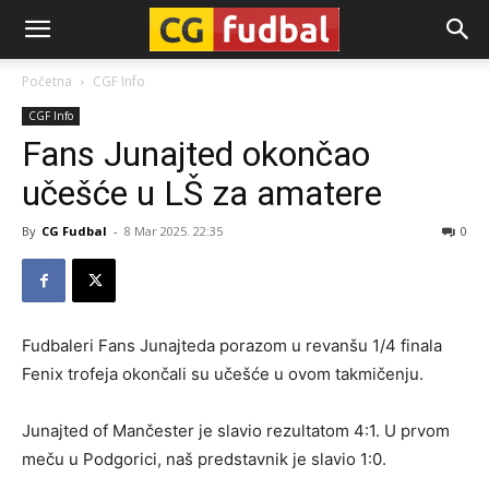
CG-
Početna
CGF Info
CGF Info
Fudbal
Fans Junajted okončao
učešće u LŠ za amatere
By
CG Fudbal
-
8 Mar 2025. 22:35
0
Fudbaleri Fans Junajteda porazom u revanšu 1/4 finala
Fenix trofeja okončali su učešće u ovom takmičenju.
Junajted of Mančester je slavio rezultatom 4:1. U prvom
meču u Podgorici, naš predstavnik je slavio 1:0.