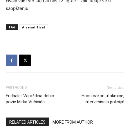
Hvala vam što ste bili naš 12. igrač – zaključuje se u
saopštenju.
TAG
Arsenal Tivat
PRETHODNO
Next article
Fudbaler Varaždina dobio
Haos nakon utakmice,
poziv Mirka Vučinića
intervenisala policija!
RELATED ARTICLES
MORE FROM AUTHOR