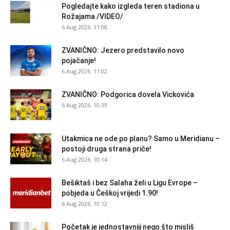
Pogledajte kako izgleda teren stadiona u
Rožajama /VIDEO/
6 Aug 2026. 11:08
ZVANIČNO: Jezero predstavilo novo
pojačanje!
6 Aug 2026. 11:02
ZVANIČNO: Podgorica dovela Vickovića
6 Aug 2026. 10:39
Utakmica ne ode po planu? Samo u Meridianu –
postoji druga strana priče!
6 Aug 2026. 10:14
Bešiktaš i bez Salaha želi u Ligu Evrope –
pobjeda u Češkoj vrijedi 1.90!
6 Aug 2026. 10:12
Početak je jednostavniji nego što misliš