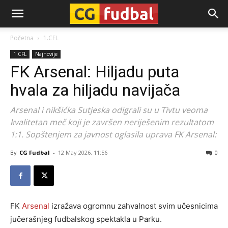
CG-
Početna
1.CFL
1.CFL
Najnovije
Fudbal
FK Arsenal: Hiljadu puta
hvala za hiljadu navijača
Arsenal i nikšićka Sutjeska odigrali su u Tivtu veoma
kvalitetan meč koji je završen neriješenim rezultatom
1:1. Sopštenjem za javnost oglasila uprava FK Arsenal:
By
CG Fudbal
-
12 May 2026. 11:56
0
FK
Arsenal
izražava ogromnu zahvalnost svim učesnicima
jučerašnjeg fudbalskog spektakla u Parku.