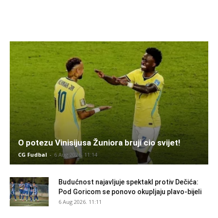
O potezu Vinisijusa Žuniora bruji cio svijet!
CG Fudbal
-
6 Aug 2026. 11:14
Budućnost najavljuje spektakl protiv Dečića:
Pod Goricom se ponovo okupljaju plavo-bijeli
6 Aug 2026. 11:11