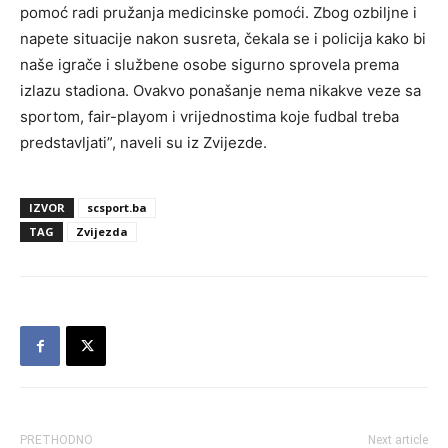
pomoć radi pružanja medicinske pomoći. Zbog ozbiljne i
napete situacije nakon susreta, čekala se i policija kako bi
naše igrače i službene osobe sigurno sprovela prema
izlazu stadiona. Ovakvo ponašanje nema nikakve veze sa
sportom, fair-playom i vrijednostima koje fudbal treba
predstavljati”, naveli su iz Zvijezde.
IZVOR
scsport.ba
TAG
Zvijezda
PRETHODNO
Next article