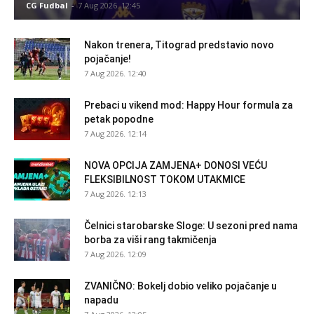
CG Fudbal
-
7 Aug 2026. 12:45
Nakon trenera, Titograd predstavio novo
pojačanje!
7 Aug 2026. 12:40
Prebaci u vikend mod: Happy Hour formula za
petak popodne
7 Aug 2026. 12:14
NOVA OPCIJA ZAMJENA+ DONOSI VEĆU
FLEKSIBILNOST TOKOM UTAKMICE
7 Aug 2026. 12:13
Čelnici starobarske Sloge: U sezoni pred nama
borba za viši rang takmičenja
7 Aug 2026. 12:09
ZVANIČNO: Bokelj dobio veliko pojačanje u
napadu