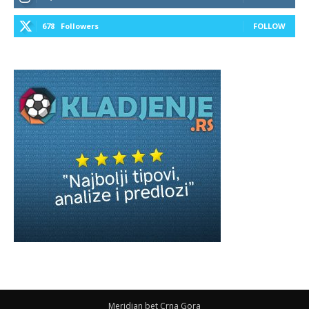
678
Followers
FOLLOW
Meridian bet Crna Gora