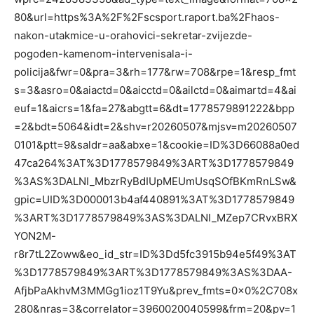
80&url=https%3A%2F%2Fscsport.raport.ba%2Fhaos-
nakon-utakmice-u-orahovici-sekretar-zvijezde-
pogoden-kamenom-intervenisala-i-
policija&fwr=0&pra=3&rh=177&rw=708&rpe=1&resp_fmt
s=3&asro=0&aiactd=0&aicctd=0&ailctd=0&aimartd=4&ai
euf=1&aicrs=1&fa=27&abgtt=6&dt=1778579891222&bpp
=2&bdt=5064&idt=2&shv=r20260507&mjsv=m20260507
0101&ptt=9&saldr=aa&abxe=1&cookie=ID%3D66088a0ed
47ca264%3AT%3D1778579849%3ART%3D1778579849
%3AS%3DALNI_MbzrRyBdIUpMEUmUsqSOfBKmRnLSw&
gpic=UID%3D000013b4af440891%3AT%3D1778579849
%3ART%3D1778579849%3AS%3DALNI_MZep7CRvxBRX
YON2M-
r8r7tL2Zoww&eo_id_str=ID%3Dd5fc3915b94e5f49%3AT
%3D1778579849%3ART%3D1778579849%3AS%3DAA-
AfjbPaAkhvM3MMGg1ioz1T9Yu&prev_fmts=0x0%2C708x
280&nras=3&correlator=3960020040599&frm=20&pv=1