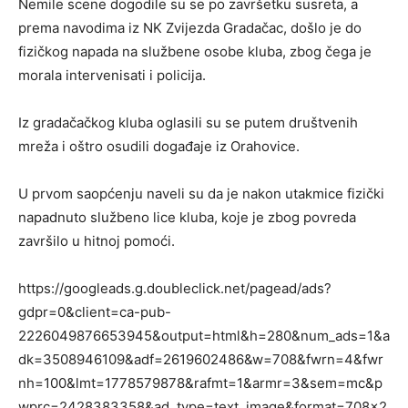
Nemile scene dogodile su se po završetku susreta, a
prema navodima iz NK Zvijezda Gradačac, došlo je do
fizičkog napada na službene osobe kluba, zbog čega je
morala intervenisati i policija.
Iz gradačačkog kluba oglasili su se putem društvenih
mreža i oštro osudili događaje iz Orahovice.
U prvom saopćenju naveli su da je nakon utakmice fizički
napadnuto službeno lice kluba, koje je zbog povreda
završilo u hitnoj pomoći.
https://googleads.g.doubleclick.net/pagead/ads?
gdpr=0&client=ca-pub-
2226049876653945&output=html&h=280&num_ads=1&a
dk=3508946109&adf=2619602486&w=708&fwrn=4&fwr
nh=100&lmt=1778579878&rafmt=1&armr=3&sem=mc&p
wprc=2428383358&ad_type=text_image&format=708×2