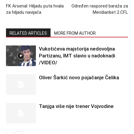
FK Arsenal: Hiljadu puta hvala
Određen raspored baraža za
za hiljadu navijača
Meridianbet 2.CFL
RELATED ARTICLES
MORE FROM AUTHOR
Vukotićeva majstorija nedovoljna
Partizanu, IMT slavio u nadoknadi
/VIDEO/
Oliver Šarkić novo pojačanje Čelika
Tanjga više nije trener Vojvodine