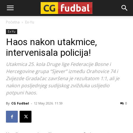
CG-
Početna
Ex-Yu
Ex-Yu
Fudbal
Haos nakon utakmice,
intervenisala policija!
Utakmica 25. kola Druge lige Federacije Bosne i
Hercegovine grupa “Sjever” između Orahovice 74 i
Zvijezde Gradačac završena je rezultatom 1:1, ali je
nakon posljednjeg sudijskog zvižduka uslijedio
potpuni haos.
By
CG Fudbal
-
12 May 2026. 11:59
0