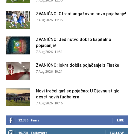
7 Aug 2026. 12:05
ZVANIČNO: Otrant angažovao novo pojačanje!
7 Aug 2026. 11:36
ZVANIČNO: Jedinstvo dobilo kapitalno
pojačanje!
7 Aug 2026. 11:31
ZVANIČNO: Iskra dobila pojačanje iz Finske
7 Aug 2026. 10:21
Novi trećeligaš se pojačao: U Cijevnu stiglo
deset novih fudbalera
7 Aug 2026. 10:16
22,356
Fans
LIKE
10,703
Followers
FOLLOW