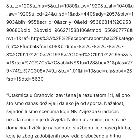
&u_tz=120&u_his=5&u_h=1080&u_w=1920&u_ah=1040&u
_aw=1920&u_cd=24&u_sd=1&adx=440&ady=2057&biw=1
903&bih=955&scr_x=0&scr_y=0&eid=95386814%2C953
90680&oid=2&pvsid=966271588106&tmod=556967778&
nvt=1&ref=https%3A%2F%2Fscsport.raport.ba%2Fkatego
rija%2Ffudbal&fc=1408&brdim=-8%2C-8%2C-8%2C-
8%2C1920%2C0%2C1936%2C1056%2C1920%2C955&vis
=1&rsz=%7C%7Cs%7C&abl=NS&fu=128&bc=31&plas=27
9x749_l%7C308x749_r&bz=1.01&ifi=10&uci=a!a&btvi=2&
fsb=1&dtd=5630
“Utakmica u Orahovici završena je rezultatom 1:1, ali ono
što smo danas doživjeli daleko je od sporta. Nažalost,
svjedočili smo scenama koje NK Zvijezda Gradačac
nikada ranije nije doživjela. Nakon utakmice, od strane
domaćina fizički je napadnuto službeno lice našeg kluba,
koje je zbog zadobijenih povreda prebačeno u hitnu