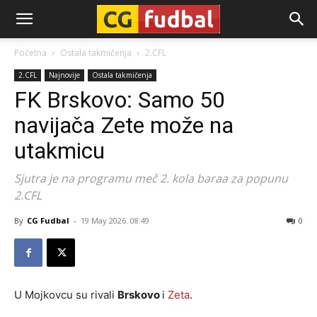
CG-
Početna
Ostala takmičenja
2.CFL
2.CFL
Najnovije
Ostala takmičenja
Fudbal
FK Brskovo: Samo 50
navijača Zete može na
utakmicu
Sjutra je na programu meč 2. kola baraa za popunu
2.CFL
By
CG Fudbal
-
19 May 2026. 08:49
0
U Mojkovcu su rivali
Brskovo
i
Zeta
.