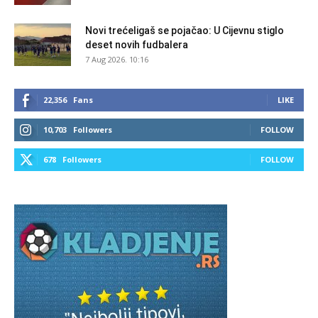
Novi trećeligaš se pojačao: U Cijevnu stiglo
deset novih fudbalera
7 Aug 2026. 10:16
22,356
Fans
LIKE
10,703
Followers
FOLLOW
678
Followers
FOLLOW