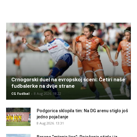
Crnogorski duel na evropskoj sceni: Četiri naše
fudbalerke na dvije strane
CG Fudbal
-
8 Aug 2026. 18:22
Podgorica sklopila tim: Na DG arenu stiglo još
jedno pojačanje
8 Aug 2026. 13:31
Berane “mijenja lice”: Pojačanja stigla i iz