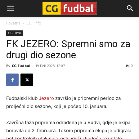
CG-
Početna
CGF Info
CGF Info
Fudbal
FK JEZERO: Spremni smo za
drugi dio sezone
By
CG Fudbal
-
19 Feb 2025. 12:07
0
Fudbalski klub
Jezero
završio je pripremni period za
proljećni dio sezone, koji je počeo 10. januara.
Završna faza priprema odrađena je u Budvi, gdje je ekipa
boravila od 2. februara. Tokom priprema ekipa je odigrala
pet kontrolnih utakmica, ostvarivši sljedeće rezultate: