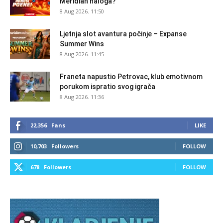
Meridian naloga?
8 Aug 2026. 11:50
Ljetnja slot avantura počinje – Expanse
Summer Wins
8 Aug 2026. 11:45
Franeta napustio Petrovac, klub emotivnom
porukom ispratio svog igrača
8 Aug 2026. 11:36
22,356
Fans
LIKE
10,703
Followers
FOLLOW
678
Followers
FOLLOW