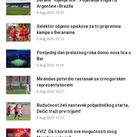
Argentine i Brazila
8 Aug 2026. 13:29
Selektor objavio spiskove za tri pripremna
kampa u Beranama
8 Aug 2026. 13:15
Posljednji dan prelaznog roka donio nova lica u
Bar
8 Aug 2026. 13:09
Mirandes potvrdio rastanak sa crnogorskim
reprezentativcem
8 Aug 2026. 13:07
Budućnost želi nastavak pobjedničkog starta,
Dečić traži prvi trijumf
8 Aug 2026. 12:32
KVIZ: Da li koristiš sve mogućnosti svog