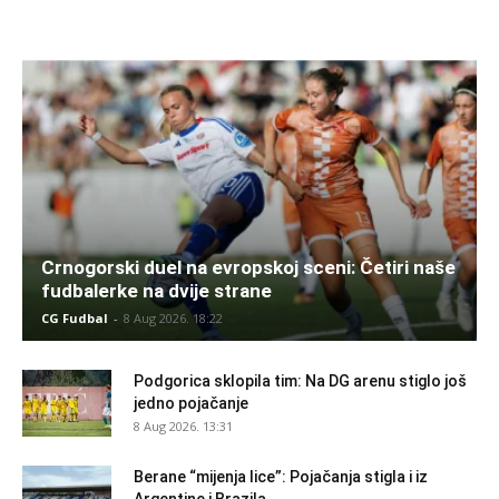
Crnogorski duel na evropskoj sceni: Četiri naše
fudbalerke na dvije strane
CG Fudbal
-
8 Aug 2026. 18:22
Podgorica sklopila tim: Na DG arenu stiglo još
jedno pojačanje
8 Aug 2026. 13:31
Berane “mijenja lice”: Pojačanja stigla i iz
Argentine i Brazila