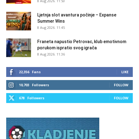
8 Aug 2026. 11:50
Ljetnja slot avantura počinje – Expanse
Summer Wins
8 Aug 2026. 11:45
Franeta napustio Petrovac, klub emotivnom
porukom ispratio svog igrača
8 Aug 2026. 11:36
22,356
Fans
LIKE
10,703
Followers
FOLLOW
678
Followers
FOLLOW