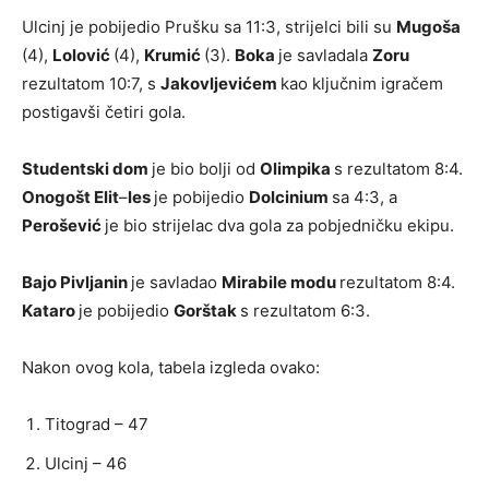
Ulcinj je pobijedio Prušku sa 11:3, strijelci bili su
Mugoša
(4),
Lolović
(4),
Krumić
(3).
Boka
je savladala
Zoru
rezultatom 10:7, s
Jakovljevićem
kao ključnim igračem
postigavši četiri gola.
Studentski dom
je bio bolji od
Olimpika
s rezultatom 8:4.
Onogošt Elit
–
les
je pobijedio
Dolcinium
sa 4:3, a
Perošević
je bio strijelac dva gola za pobjedničku ekipu.
Bajo Pivljanin
je savladao
Mirabile modu
rezultatom 8:4.
Kataro
je pobijedio
Gorštak
s rezultatom 6:3.
Nakon ovog kola, tabela izgleda ovako:
Titograd – 47
Ulcinj – 46