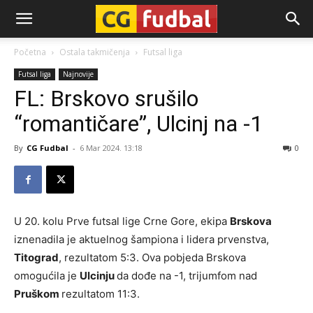
CG-
Početna
Ostala takmičenja
Futsal liga
Futsal liga
Najnovije
Fudbal
FL: Brskovo srušilo
“romantičare”, Ulcinj na -1
By
CG Fudbal
-
6 Mar 2024. 13:18
0
U 20. kolu Prve futsal lige Crne Gore, ekipa
Brskova
iznenadila je aktuelnog šampiona i lidera prvenstva,
Titograd
, rezultatom 5:3. Ova pobjeda Brskova
omogućila je
Ulcinju
da dođe na -1, trijumfom nad
Pruškom
rezultatom 11:3.