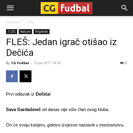
CG-
Početna
1.CFL
1.CFL
feature
Pripreme
Fudbal
FLEŠ: Jedan igrač otišao iz
Dečića
By
CG Fudbal
-
19 Jan 2017. 18:50
0
Prvi odlazak iz
Dečića
!
Sava Gardašević
od danas nije više član ovog kluba.
On će svoju karijeru, gotovo izvjesno nastaviti u inostranstvu.