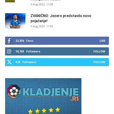
6 Aug 2026. 11:08
ZVANIČNO: Jezero predstavilo novo
pojačanje!
6 Aug 2026. 11:02
22,356
Fans
LIKE
10,703
Followers
FOLLOW
678
Followers
FOLLOW