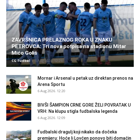
ZAVRŠNICA PRELAZNOG ROKA U ZNAKU
PETROVCA: Tri nova potpisa na stadionu Mitar
Mićo Goliš
CG Fudbal
-
6 Aug 2026. 12:26
Mornar i Arsenal u petak uz direktan prenos na
Arena Sportu
6 Aug 2026. 12:20
BIVŠI ŠAMPION CRNE GORE ŽELI POVRATAK U
VRH: Na klupu stigla fudbalska legenda
6 Aug 2026. 12:09
Fudbalski dragulj koji nikako da dočeka
premijeru: Hoće li Lovćen ponovo biti domaćin