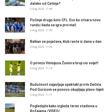
daleko od Cetinja?
6 Aug 2026. 11:49
Počinje drugo kolo CFL: Evo ko otvara novu
rundu i kada se igra prvi meč
6 Aug 2026. 11:39
Balkan se pojačava, klub raste iz dana u dan
6 Aug 2026. 11:36
O potezu Vinisijusa Žuniora bruji cio svijet!
6 Aug 2026. 11:14
Budućnost najavljuje spektakl protiv Dečića:
Pod Goricom se ponovo okupljaju plavo-bijeli
6 Aug 2026. 11:11
Pogledajte kako izgleda teren stadiona u
Rožajama /VIDEO/