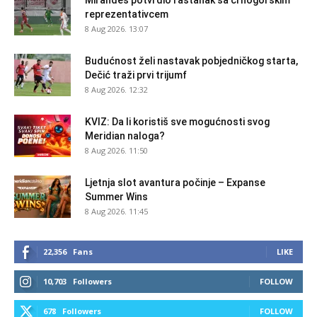
Mirandes potvrdio rastanak sa crnogorskim
reprezentativcem
8 Aug 2026. 13:07
Budućnost želi nastavak pobjedničkog starta,
Dečić traži prvi trijumf
8 Aug 2026. 12:32
KVIZ: Da li koristiš sve mogućnosti svog
Meridian naloga?
8 Aug 2026. 11:50
Ljetnja slot avantura počinje – Expanse
Summer Wins
8 Aug 2026. 11:45
22,356
Fans
LIKE
10,703
Followers
FOLLOW
678
Followers
FOLLOW