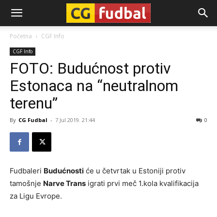
CG-
Početna
CGF Info
CGF Info
Fudbal
FOTO: Budućnost protiv
Estonaca na “neutralnom
terenu”
By
CG Fudbal
-
7 Jul 2019. 21:44
0
Fudbaleri
Budućnosti
će u četvrtak u Estoniji protiv
tamošnje
Narve Trans
igrati prvi meč 1.kola kvalifikacija
za Ligu Evrope.