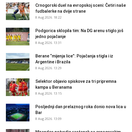
Crnogorski duel na evropskoj sceni: Četiri naše
fudbalerke na dvije strane
8 Aug 2026. 18:22
Podgorica sklopila tim: Na DG arenu stiglo još
jedno pojačanje
8 Aug 2026. 13:31
Berane “mijenja lice”: Pojačanja stigla i iz
Argentine i Brazila
8 Aug 2026. 13:29
Selektor objavio spiskove za tri pripremna
kampa u Beranama
8 Aug 2026. 13:15
Posljednji dan prelaznog roka donio nova lica u
Bar
8 Aug 2026. 13:09