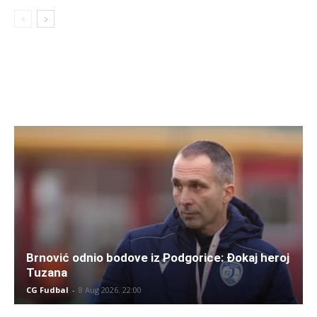
Brnović odnio bodove iz Podgorice: Đokaj heroj
Tuzana
CG Fudbal
-
8 Aug 2026. 22:00