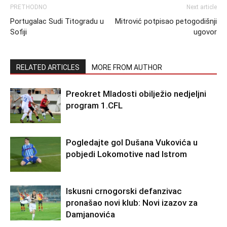
PRETHODNO
Next article
Portugalac Sudi Titogradu u
Mitrović potpisao petogodišnji
Sofiji
ugovor
RELATED ARTICLES
MORE FROM AUTHOR
Preokret Mladosti obilježio nedjeljni
program 1.CFL
Pogledajte gol Dušana Vukovića u
pobjedi Lokomotive nad Istrom
Iskusni crnogorski defanzivac
pronašao novi klub: Novi izazov za
Damjanovića