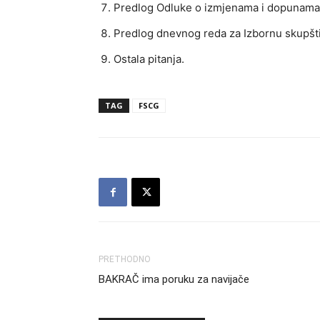
Predlog Odluke o izmjenama i dopunama
Predlog dnevnog reda za Izbornu skupšt
Ostala pitanja.
TAG
FSCG
PRETHODNO
BAKRAČ ima poruku za navijače