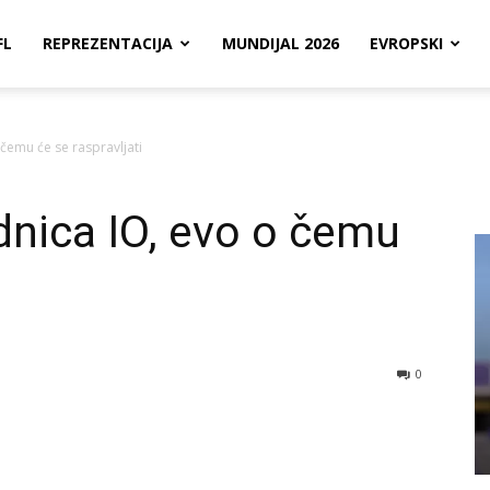
FL
REPREZENTACIJA
MUNDIJAL 2026
EVROPSKI
čemu će se raspravljati
nica IO, evo o čemu
0