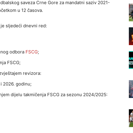
dbalskog saveza Crne Gore za mandatni saziv 2021-
očetkom u 12 časova.
je sljedeći dnevni red:
ršnog odbora
FSCG
;
anja FSCG;
zvještajem revizora:
i 2026. godinu;
jećnjem dijelu takmičenja FSCG za sezonu 2024/2025: