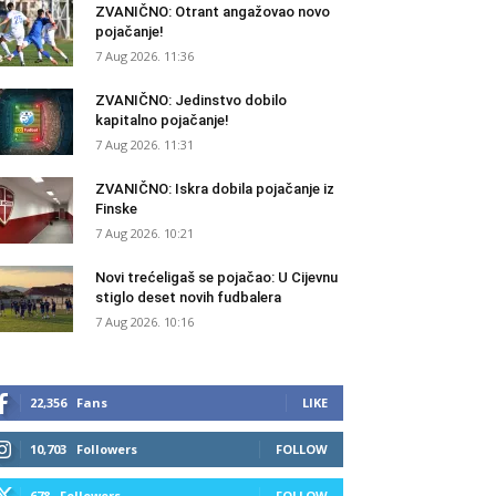
ZVANIČNO: Otrant angažovao novo
pojačanje!
7 Aug 2026. 11:36
ZVANIČNO: Jedinstvo dobilo
kapitalno pojačanje!
7 Aug 2026. 11:31
ZVANIČNO: Iskra dobila pojačanje iz
Finske
7 Aug 2026. 10:21
Novi trećeligaš se pojačao: U Cijevnu
stiglo deset novih fudbalera
7 Aug 2026. 10:16
22,356
Fans
LIKE
10,703
Followers
FOLLOW
678
Followers
FOLLOW