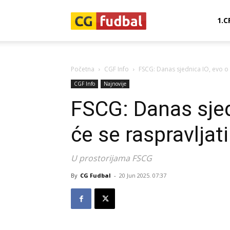
CG-
1.C
Fudbal
Početna
CGF Info
FSCG: Danas sjednica IO, evo o 
CGF Info
Najnovije
FSCG: Danas sjed
će se raspravljati
U prostorijama FSCG
By
CG Fudbal
-
20 Jun 2025. 07:37