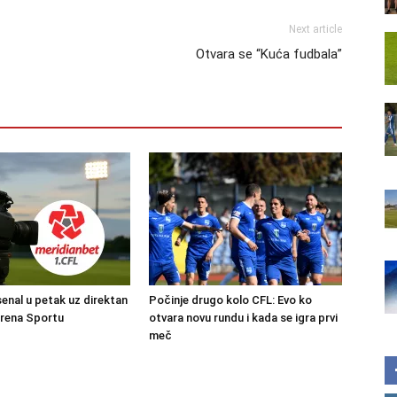
Next article
Otvara se “Kuća fudbala”
senal u petak uz direktan
Počinje drugo kolo CFL: Evo ko
Arena Sportu
otvara novu rundu i kada se igra prvi
meč