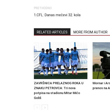
PRETHODNO
1.CFL: Danas mečevi 32. kola
RELATED ARTICLES
MORE FROM AUTHOR
ZAVRŠNICA PRELAZNOG ROKA U
Mornar i Ar
ZNAKU PETROVCA: Tri nova
prenos na 
potpisa na stadionu Mitar Mićo
Goliš