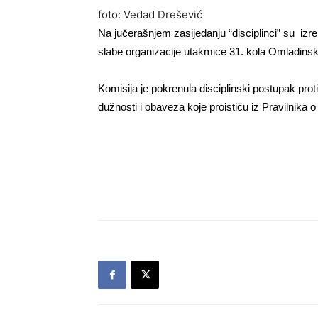
foto: Vedad Drešević
Na jučerašnjem zasijedanju “disciplinci” su iz
slabe organizacije utakmice 31. kola Omladinsk
Komisija je pokrenula disciplinski postupak pr
dužnosti i obaveza koje proističu iz Pravilnika o r