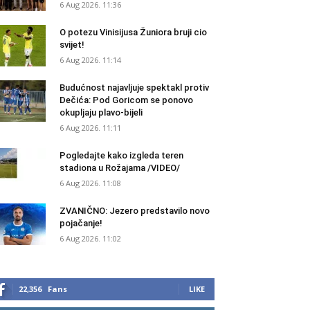
6 Aug 2026. 11:36
O potezu Vinisijusa Žuniora bruji cio
svijet!
6 Aug 2026. 11:14
Budućnost najavljuje spektakl protiv
Dečića: Pod Goricom se ponovo
okupljaju plavo-bijeli
6 Aug 2026. 11:11
Pogledajte kako izgleda teren
stadiona u Rožajama /VIDEO/
6 Aug 2026. 11:08
ZVANIČNO: Jezero predstavilo novo
pojačanje!
6 Aug 2026. 11:02
22,356
Fans
LIKE