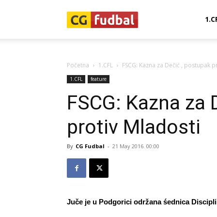
CG-
1.C
Fudbal
Početna
1.CFL
FSCG: Kazna za Dečić , postupak p
1.CFL
feature
FSCG: Kazna za D
protiv Mladosti
By
CG Fudbal
-
21 May 2016. 00:00
Juče je u Podgorici održana śednica Discipl