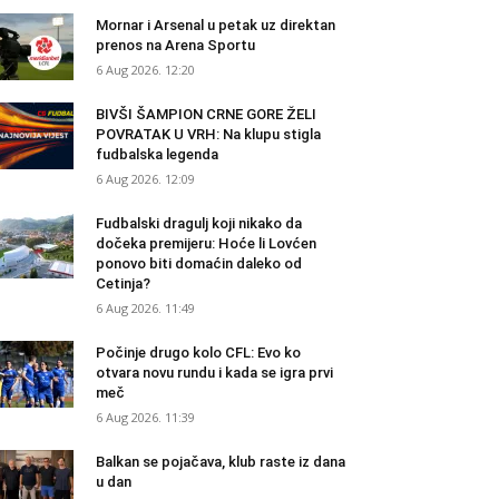
Mornar i Arsenal u petak uz direktan
prenos na Arena Sportu
6 Aug 2026. 12:20
BIVŠI ŠAMPION CRNE GORE ŽELI
POVRATAK U VRH: Na klupu stigla
fudbalska legenda
6 Aug 2026. 12:09
Fudbalski dragulj koji nikako da
dočeka premijeru: Hoće li Lovćen
ponovo biti domaćin daleko od
Cetinja?
6 Aug 2026. 11:49
Počinje drugo kolo CFL: Evo ko
otvara novu rundu i kada se igra prvi
meč
6 Aug 2026. 11:39
Balkan se pojačava, klub raste iz dana
u dan