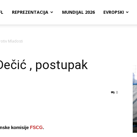
FL
REPREZENTACIJA
MUNDIJAL 2026
EVROPSKI
rotiv Mladosti
ečić , postupak
0
inske komisije
FSCG
.