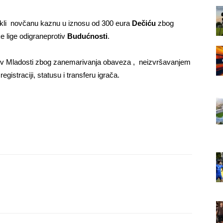
rekli novčanu kaznu u iznosu od 300 eura
Dečiću
zbog
e lige odigraneprotiv
Budućnosti
.
otiv Mladosti zbog zanemarivanja obaveza , neizvršavanjem
egistraciji, statusu i transferu igrača.