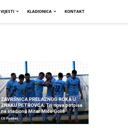
VIJESTI
KLADIONICA
KONTAKT
ZAVRŠNICA PRELAZNOG ROKA U
ZNAKU PETROVCA: Tri nova potpisa
na stadionu Mitar Mićo Goliš
CG Fudbal
-
6 Aug 2026. 12:26