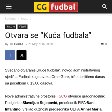
CG-
Početna
feature
feature
Vijesti
Fudbal
Otvara se “Kuća fudbala”
By
CG Fudbal
-
21 May 2016. 00:00
0
Svečano otvaranje „Kuće fudbala“, novog administrativnog
sjedišta Fudbalskog saveza Crne Gore, biće upriličeno danas
sa početkom u 13.00 časova.
Nove administrativne prostorije
FSCG
otvoriće gradonačelnik
Podgorice
Slavoljub Stijepović
, predśednik FIFA
Đani
Infantino
, vršilac dužnosti predśednika UEFA
Anhel Maria