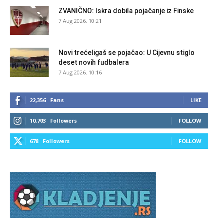
ZVANIČNO: Iskra dobila pojačanje iz Finske
7 Aug 2026. 10:21
Novi trećeligaš se pojačao: U Cijevnu stiglo
deset novih fudbalera
7 Aug 2026. 10:16
22,356
Fans
LIKE
10,703
Followers
FOLLOW
678
Followers
FOLLOW