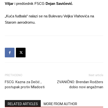
Viljar
i predśednik FSCG
Dejan Savićević
.
„Kuća fudbala“ nalazi se na Bulevaru Veljka Vlahovića na
Starom aerodromu.
PRETHODNO
Next article
FSCG: Kazna za Dečić ,
ZVANIČNO: Brendan Rodžers
postupak protiv Mladosti
dobio novi angažman
RELATED ARTICLES
MORE FROM AUTHOR