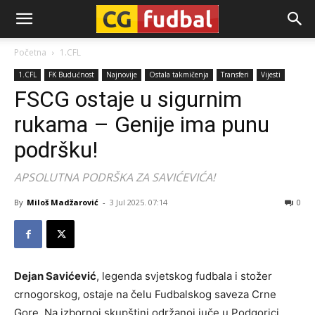
CG-
Početna
1.CFL
1.CFL
FK Budućnost
Najnovije
Ostala takmičenja
Transferi
Vijesti
Fudbal
FSCG ostaje u sigurnim
rukama – Genije ima punu
podršku!
APSOLUTNA PODRŠKA ZA SAVIĆEVIĆA!
By
Miloš Madžarović
-
3 Jul 2025. 07:14
0
Dejan Savićević
, legenda svjetskog fudbala i stožer
crnogorskog, ostaje na čelu Fudbalskog saveza Crne
Gore. Na izbornoj skupštini održanoj juče u Podgorici,