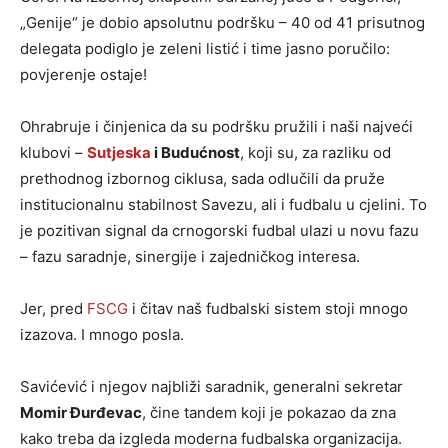
„Genije“ je dobio apsolutnu podršku – 40 od 41 prisutnog
delegata podiglo je zeleni listić i time jasno poručilo:
povjerenje ostaje!
Ohrabruje i činjenica da su podršku pružili i naši najveći
klubovi –
Sutjeska
i Budućnost
, koji su, za razliku od
prethodnog izbornog ciklusa, sada odlučili da pruže
institucionalnu stabilnost Savezu, ali i fudbalu u cjelini. To
je pozitivan signal da crnogorski fudbal ulazi u novu fazu
– fazu saradnje, sinergije i zajedničkog interesa.
Jer, pred
FSCG
i čitav naš fudbalski sistem stoji mnogo
izazova. I mnogo posla.
Savićević i njegov najbliži saradnik, generalni sekretar
Momir Đurđevac
, čine tandem koji je pokazao da zna
kako treba da izgleda moderna fudbalska organizacija.