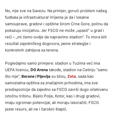
No, nije sve na Savezu. Na primjer, gorući problem našeg
fudbala je infrastruktura! Vrijeme je da i lokalne
samouprave, gradovi i opštine širom Crne Gore, počnu da
pokazuju inicijativu. Jer FSCG ne može „upasti“ u grad i
reći – „mi ćemo ovdje da napravimo stadion“. To mora biti
rezultat zajedničkog dogovora, jasne strategije i
konkretnih zahtjeva sa terena.
Pogledajmo samo primjere: stadion u Tuzima već ima
UEFA licencu,
DG Arena
takođe, stadion na Cetinju “samo
što nije”,
Berane i Pljevlja
su blizu,
Zeta
, sada kao
samostalna opština sa značajnim prihodima, ima sve
predispozicije da zajedno sa FSCG završi dugo očekivanu
istočnu tribinu. Bijelo Polje, Kotor, kao i drugi gradovi,
imaju ogroman potencijal, ali moraju iskoračiti. FSCG
jeste resurs, ali ne i čarobni štapić.