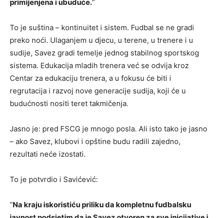
primijenjena i ubuduće.
“
To je suština – kontinuitet i sistem. Fudbal se ne gradi
preko noći. Ulaganjem u djecu, u terene, u trenere i u
sudije, Savez gradi temelje jednog stabilnog sportskog
sistema. Edukacija mladih trenera već se odvija kroz
Centar za edukaciju trenera, a u fokusu će biti i
regrutacija i razvoj nove generacije sudija, koji će u
budućnosti nositi teret takmičenja.
Jasno je: pred FSCG je mnogo posla. Ali isto tako je jasno
– ako Savez, klubovi i opštine budu radili zajedno,
rezultati neće izostati.
To je potvrdio i Savićević:
“
Na kraju iskoristiću priliku da kompletnu fudbalsku
javnost podsjetim da je Savez otvoren za sve inicijative i