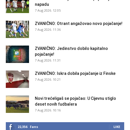
napadu
7 Aug 2026. 12:05
ZVANIČNO: Otrant angažovao novo pojačanje!
7 Aug 2026. 11:36
ZVANIČNO: Jedinstvo dobilo kapitalno
pojačanje!
7 Aug 2026. 11:31
ZVANIČNO: Iskra dobila pojačanje iz Finske
7 Aug 2026. 10:21
Novi trećeligaš se pojačao: U Cijevnu stiglo
deset novih fudbalera
7 Aug 2026. 10:16
22,356
Fans
LIKE