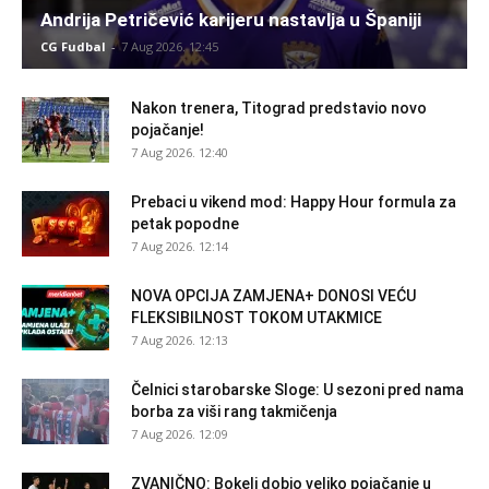
Andrija Petričević karijeru nastavlja u Španiji
CG Fudbal
-
7 Aug 2026. 12:45
Nakon trenera, Titograd predstavio novo
pojačanje!
7 Aug 2026. 12:40
Prebaci u vikend mod: Happy Hour formula za
petak popodne
7 Aug 2026. 12:14
NOVA OPCIJA ZAMJENA+ DONOSI VEĆU
FLEKSIBILNOST TOKOM UTAKMICE
7 Aug 2026. 12:13
Čelnici starobarske Sloge: U sezoni pred nama
borba za viši rang takmičenja
7 Aug 2026. 12:09
ZVANIČNO: Bokelj dobio veliko pojačanje u