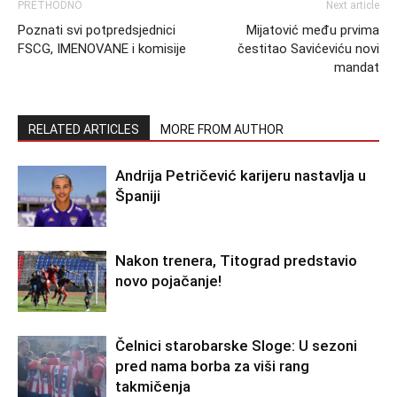
PRETHODNO
Next article
Poznati svi potpredsjednici
Mijatović među prvima
FSCG, IMENOVANE i komisije
čestitao Savićeviću novi
mandat
RELATED ARTICLES
MORE FROM AUTHOR
Andrija Petričević karijeru nastavlja u
Španiji
Nakon trenera, Titograd predstavio
novo pojačanje!
Čelnici starobarske Sloge: U sezoni
pred nama borba za viši rang
takmičenja