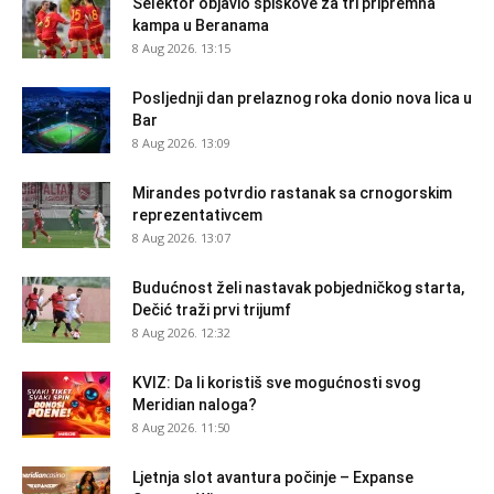
Selektor objavio spiskove za tri pripremna
kampa u Beranama
8 Aug 2026. 13:15
Posljednji dan prelaznog roka donio nova lica u
Bar
8 Aug 2026. 13:09
Mirandes potvrdio rastanak sa crnogorskim
reprezentativcem
8 Aug 2026. 13:07
Budućnost želi nastavak pobjedničkog starta,
Dečić traži prvi trijumf
8 Aug 2026. 12:32
KVIZ: Da li koristiš sve mogućnosti svog
Meridian naloga?
8 Aug 2026. 11:50
Ljetnja slot avantura počinje – Expanse