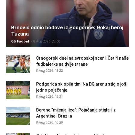
Brnović odnio bodove iz Podgorice: Đokaj heroj
Tuzana
CG Fudbal
-
8 Aug 2026. 22:00
Crnogorski duel na evropskoj sceni: Četiri naše
fudbalerke na dvije strane
8 Aug 2026. 18:22
Podgorica sklopila tim: Na DG arenu stiglo još
jedno pojačanje
8 Aug 2026. 13:31
Berane “mijenja lice”: Pojačanja stigla i iz
Argentine i Brazila
8 Aug 2026. 13:29