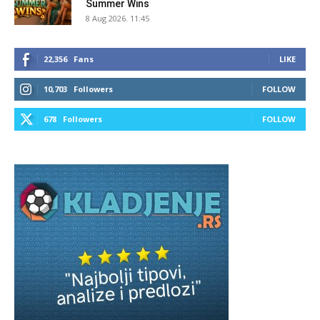
Summer Wins
8 Aug 2026. 11:45
22,356
Fans
LIKE
10,703
Followers
FOLLOW
678
Followers
FOLLOW