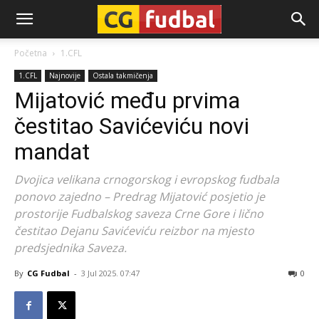
CG-
Početna
1.CFL
1.CFL
Najnovije
Ostala takmičenja
Fudbal
Mijatović među prvima
čestitao Savićeviću novi
mandat
Dvojica velikana crnogorskog i evropskog fudbala
ponovo zajedno – Predrag Mijatović posjetio je
prostorije Fudbalskog saveza Crne Gore i lično
čestitao Dejanu Savićeviću reizbor na mjesto
predsjednika Saveza.
By
CG Fudbal
-
3 Jul 2025. 07:47
0