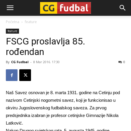
CG-
Početna
feature
feature
Fudbal
FSCG proslavlja 85.
rođendan
By
CG Fudbal
-
8 Mar 2016. 17:30
0
Naš Savez osnovan je 8. marta 1931. godine na Cetinju pod
nazivom Cetinjski nogometni savez, koji je funkcionisao u
okviru Jugoslovenskog fudbalskog saveza. Za prvog
predsjednika izabran je profesor cetinjske Gimnazije Nikola
Latković.
Nakon Drugog svjetskog rata, 5. avgusta 1945. godine,