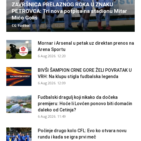
ZAVRŠNICA PRELAZNOG ROKA U ZNAKU
PETROVCA: Tri nova potpisa na stadionu Mitar
Mićo Goliš
CG Fudbal
-
6 Aug 2026. 12:26
Mornar i Arsenal u petak uz direktan prenos na
Arena Sportu
6 Aug 2026. 12:20
BIVŠI ŠAMPION CRNE GORE ŽELI POVRATAK U
VRH: Na klupu stigla fudbalska legenda
6 Aug 2026. 12:09
Fudbalski dragulj koji nikako da dočeka
premijeru: Hoće li Lovćen ponovo biti domaćin
daleko od Cetinja?
6 Aug 2026. 11:49
Počinje drugo kolo CFL: Evo ko otvara novu
rundu i kada se igra prvi meč