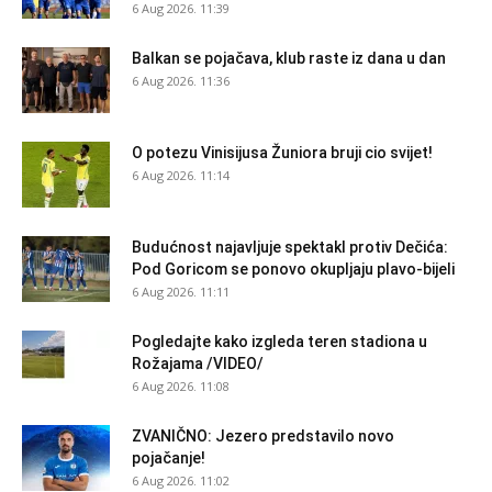
6 Aug 2026. 11:39
Balkan se pojačava, klub raste iz dana u dan
6 Aug 2026. 11:36
O potezu Vinisijusa Žuniora bruji cio svijet!
6 Aug 2026. 11:14
Budućnost najavljuje spektakl protiv Dečića:
Pod Goricom se ponovo okupljaju plavo-bijeli
6 Aug 2026. 11:11
Pogledajte kako izgleda teren stadiona u
Rožajama /VIDEO/
6 Aug 2026. 11:08
ZVANIČNO: Jezero predstavilo novo
pojačanje!
6 Aug 2026. 11:02