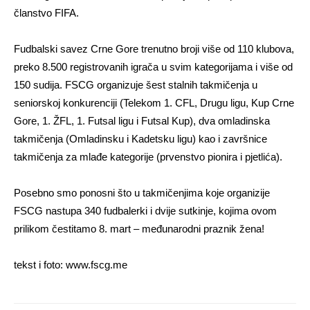
članstvo FIFA.
Fudbalski savez Crne Gore trenutno broji više od 110 klubova,
preko 8.500 registrovanih igrača u svim kategorijama i više od
150 sudija. FSCG organizuje šest stalnih takmičenja u
seniorskoj konkurenciji (Telekom 1. CFL, Drugu ligu, Kup Crne
Gore, 1. ŽFL, 1. Futsal ligu i Futsal Kup), dva omladinska
takmičenja (Omladinsku i Kadetsku ligu) kao i završnice
takmičenja za mlađe kategorije (prvenstvo pionira i pjetlića).
Posebno smo ponosni što u takmičenjima koje organizije
FSCG nastupa 340 fudbalerki i dvije sutkinje, kojima ovom
prilikom čestitamo 8. mart – međunarodni praznik žena!
tekst i foto: www.fscg.me