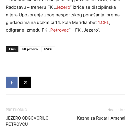
Radosavu – treneru FK „
Jezero
“ izriče se disciplinska
mjera Upozorenje zbog nesportskog ponašanja prema
gledaocima na utakmici 14. kola Meridianbet
1.CFL
,
odigrane između FK „
Petrovac
“ – FK „Jezero“.
TAG
FK jezero
FSCG
PRETHODNO
Next article
JEZERO ODGOVORILO
Kazne za Rudar i Arsenal
PETROVCU