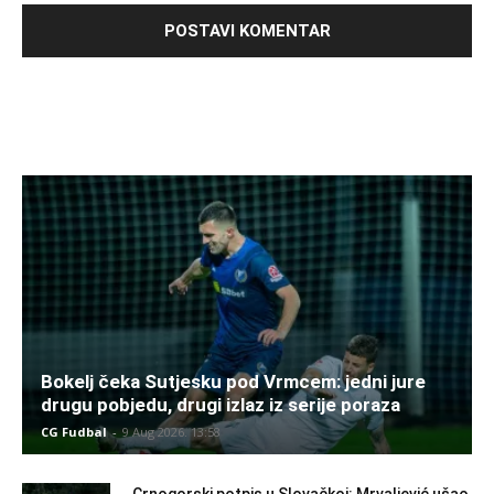
Bokelj čeka Sutjesku pod Vrmcem: jedni jure
drugu pobjedu, drugi izlaz iz serije poraza
CG Fudbal
-
9 Aug 2026. 13:58
Crnogorski potpis u Slovačkoj: Mrvaljević ušao