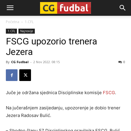
CG-
Početna
1.CFL
1.CFL
Najnovije
Fudbal
FSCG upozorio trenera
Jezera
By
CG Fudbal
-
2 Nov 2022. 08:15
0
Juče je održana sjednica Disciplinske komisije
FSCG
.
Na jučerašnjem zasijedanju, upozorenje je dobio trener
Jezera Radosav Bulić.
– Shodno članu 57 Disciplinskog pravilnika FSCG, Bulić