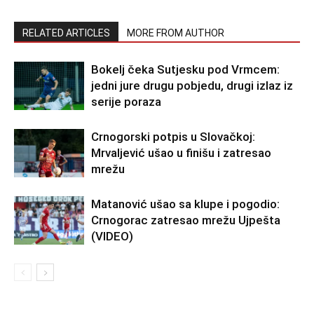
RELATED ARTICLES
MORE FROM AUTHOR
Bokelj čeka Sutjesku pod Vrmcem:
jedni jure drugu pobjedu, drugi izlaz iz
serije poraza
Crnogorski potpis u Slovačkoj:
Mrvaljević ušao u finišu i zatresao
mrežu
Matanović ušao sa klupe i pogodio:
Crnogorac zatresao mrežu Ujpešta
(VIDEO)