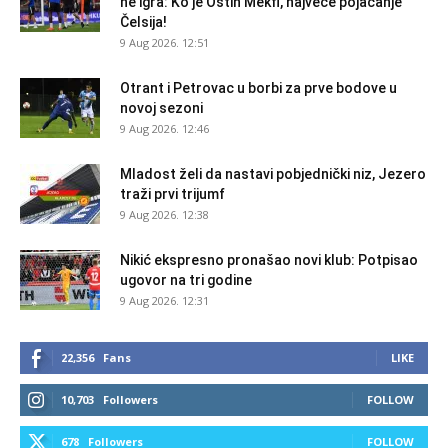
ne igra: Ko je Ostin Mekfi, najveće pojačanje
Čelsija!
9 Aug 2026. 12:51
Otrant i Petrovac u borbi za prve bodove u
novoj sezoni
9 Aug 2026. 12:46
Mladost želi da nastavi pobjednički niz, Jezero
traži prvi trijumf
9 Aug 2026. 12:38
Nikić ekspresno pronašao novi klub: Potpisao
ugovor na tri godine
9 Aug 2026. 12:31
22,356
Fans
LIKE
10,703
Followers
FOLLOW
678
Followers
FOLLOW