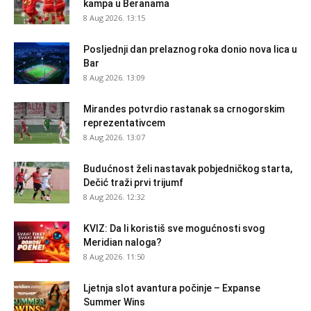
kampa u Beranama
8 Aug 2026. 13:15
Posljednji dan prelaznog roka donio nova lica u
Bar
8 Aug 2026. 13:09
Mirandes potvrdio rastanak sa crnogorskim
reprezentativcem
8 Aug 2026. 13:07
Budućnost želi nastavak pobjedničkog starta,
Dečić traži prvi trijumf
8 Aug 2026. 12:32
KVIZ: Da li koristiš sve mogućnosti svog
Meridian naloga?
8 Aug 2026. 11:50
Ljetnja slot avantura počinje – Expanse
Summer Wins