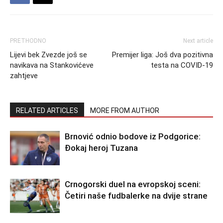
PRETHODNO
Next article
Lijevi bek Zvezde još se
Premijer liga: Još dva pozitivna
navikava na Stankovićeve
testa na COVID-19
zahtjeve
RELATED ARTICLES
MORE FROM AUTHOR
Brnović odnio bodove iz Podgorice:
Đokaj heroj Tuzana
Crnogorski duel na evropskoj sceni:
Četiri naše fudbalerke na dvije strane