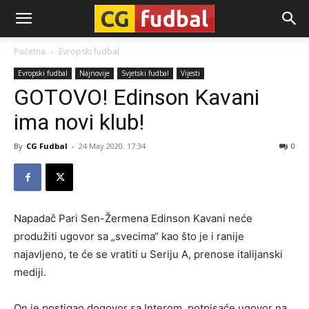
CG-
Početna
Evropski fudbal
Evropski fudbal
Najnovije
Svjetski fudbal
Vijesti
Fudbal
GOTOVO! Edinson Kavani
ima novi klub!
By
CG Fudbal
-
24 May 2020. 17:34
0
Napadač Pari Sen-Žermena Edinson Kavani neće
produžiti ugovor sa „svecima“ kao što je i ranije
najavljeno, te će se vratiti u Seriju A, prenose italijanski
mediji.
On je postigao dogovor sa Interom, potpisaće ugovor na