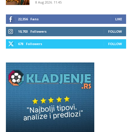
8 Aug 2026. 11:45
22,356
Fans
LIKE
10,703
Followers
FOLLOW
678
Followers
FOLLOW