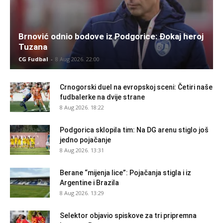
Brnović odnio bodove iz Podgorice: Đokaj heroj
Tuzana
CG Fudbal
-
8 Aug 2026. 22:00
Crnogorski duel na evropskoj sceni: Četiri naše
fudbalerke na dvije strane
8 Aug 2026. 18:22
Podgorica sklopila tim: Na DG arenu stiglo još
jedno pojačanje
8 Aug 2026. 13:31
Berane “mijenja lice”: Pojačanja stigla i iz
Argentine i Brazila
8 Aug 2026. 13:29
Selektor objavio spiskove za tri pripremna