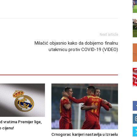
Next article
Milačić objasnio kako da dobijemo finalnu
utakmicu protiv COVID-19 (VIDEO)
ed vratima Premijer lige,
 cijenu!
Crnogorac karijeri nastavlja u Izraelu