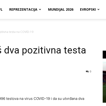
FL
REPREZENTACIJA
MUNDIJAL 2026
EVROPSKI
ozitivna testa na COVID-19
š dva pozitivna testa
0
š 996 testova na virus COVID-19 i da su utvrđana dva