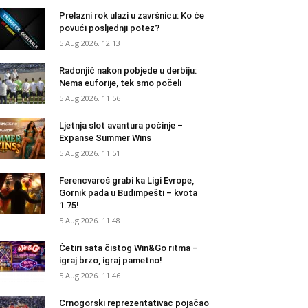
Prelazni rok ulazi u završnicu: Ko će
povući posljednji potez?
5 Aug 2026. 12:13
Radonjić nakon pobjede u derbiju:
Nema euforije, tek smo počeli
5 Aug 2026. 11:56
Ljetnja slot avantura počinje –
Expanse Summer Wins
5 Aug 2026. 11:51
Ferencvaroš grabi ka Ligi Evrope,
Gornik pada u Budimpešti – kvota
1.75!
5 Aug 2026. 11:48
Četiri sata čistog Win&Go ritma –
igraj brzo, igraj pametno!
5 Aug 2026. 11:46
Crnogorski reprezentativac pojačao