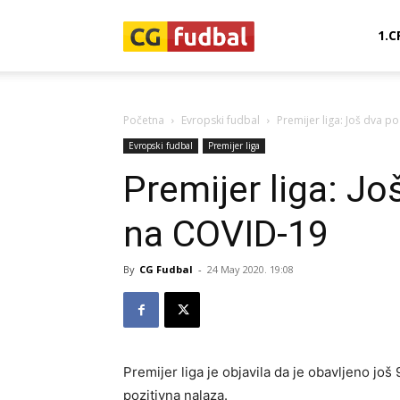
CG-
1.C
Fudbal
Početna
Evropski fudbal
Premijer liga: Još dva p
Evropski fudbal
Premijer liga
Premijer liga: Jo
na COVID-19
By
CG Fudbal
-
24 May 2020. 19:08
Premijer liga je objavila da je obavljeno jo
pozitivna nalaza.