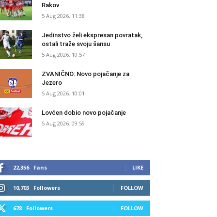
Rakov
5 Aug 2026. 11:38
Jedinstvo želi ekspresan povratak,
ostali traže svoju šansu
5 Aug 2026. 10:57
ZVANIČNO: Novo pojačanje za
Jezero
5 Aug 2026. 10:01
Lovćen dobio novo pojačanje
5 Aug 2026. 09:59
22,356
Fans
LIKE
10,703
Followers
FOLLOW
678
Followers
FOLLOW