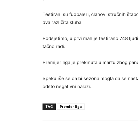
Testirani su fudbaleri, članovi stručnih štab
dva različita kluba.
Podsjetimo, u prvi mah je testirano 748 ljudi
tačno radi.
Premijer liga je prekinuta u martu zbog pa
Spekuliše se da bi sezona mogla da se nastav
odsto negativni nalazi.
TAG
Premier liga