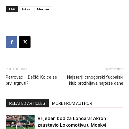
TAG
Iskra
Mornar
PRETHODNO
Next article
Petrovac – Dečić: Ko će se
Najstariji crnogorski fudbalski
prvi trgnuti?
klub proživljava najteže dane
RELATED ARTICLES
MORE FROM AUTHOR
Vrijedan bod za Lončara: Akron
zaustavio Lokomotivu u Moskvi