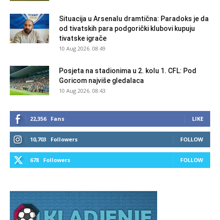
Situacija u Arsenalu dramtična: Paradoks je da
od tivatskih para podgorički klubovi kupuju
tivatske igrače
10 Aug 2026. 08:49
Posjeta na stadionima u 2. kolu 1. CFL: Pod
Goricom najviše gledalaca
10 Aug 2026. 08:43
22,356
Fans
LIKE
10,703
Followers
FOLLOW
678
Followers
FOLLOW