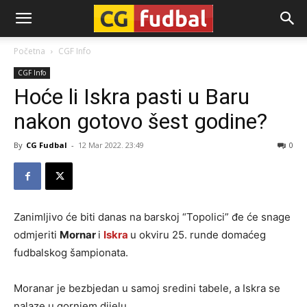
CG-
Početna
CGF Info
CGF Info
Fudbal
Hoće li Iskra pasti u Baru
nakon gotovo šest godine?
By
CG Fudbal
-
12 Mar 2022. 23:49
0
Zanimljivo će biti danas na barskoj “Topolici” đe će snage
odmjeriti
Mornar
i
Iskra
u okviru 25. runde domaćeg
fudbalskog šampionata.
Moranar je bezbjedan u samoj sredini tabele, a Iskra se
nalaze u gornjem dijelu.