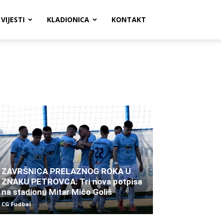
VIJESTI
KLADIONICA
KONTAKT
ZAVRŠNICA PRELAZNOG ROKA U
ZNAKU PETROVCA: Tri nova potpisa
na stadionu Mitar Mićo Goliš
CG Fudbal
-
6 Aug 2026. 12:26