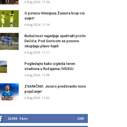
6 Aug 2026. 11:36
O potezu Vinisijusa Žuniora bruji cio
svijet!
6 Aug 2026. 11:14
Budućnost najavljuje spektakl protiv
Dečića: Pod Goricom se ponovo
okupljaju plavo-bijeli
6 Aug 2026. 11:11
Pogledajte kako izgleda teren
stadiona u Rožajama /VIDEO/
6 Aug 2026. 11:08
ZVANIČNO: Jezero predstavilo novo
pojačanje!
6 Aug 2026. 11:02
22,356
Fans
LIKE