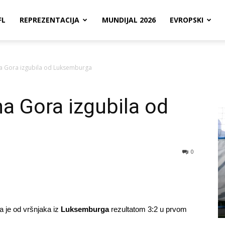
FL
REPREZENTACIJA
MUNDIJAL 2026
EVROPSKI
rna Gora izgubila od Luksemburga
rna Gora izgubila od
0
 je od vršnjaka iz
Luksemburga
rezultatom 3:2 u prvom