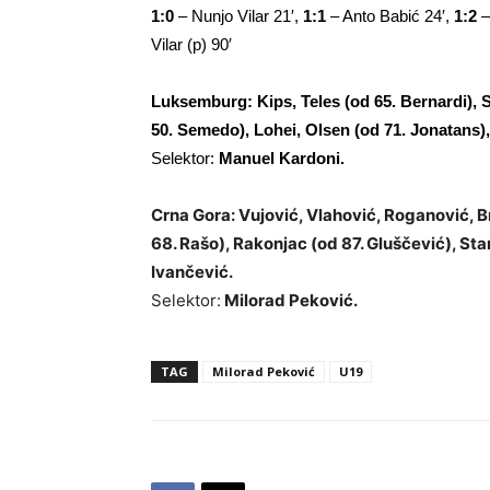
1:0
– Nunjo Vilar 21′,
1:1
– Anto Babić 24′,
1:2
–
Vilar (p) 90′
Luksemburg: Kips, Teles (od 65. Bernardi), 
50. Semedo), Lohei, Olsen (od 71. Jonatans)
Selektor:
Manuel Kardoni.
Crna Gora: Vujović, Vlahović, Roganović, Br
68. Rašo), Rakonjac (od 87. Gluščević), Stan
Ivančević.
Selektor:
Milorad Peković.
TAG
Milorad Peković
U19