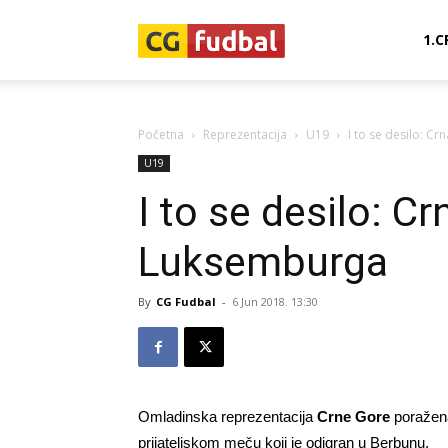
CG-
1.C
Fudbal
Početna
Reprezentacija
U19
I to se desilo: C
U19
I to se desilo: C
Luksemburga
By
CG Fudbal
-
6 Jun 2018. 13:30
Omladinska reprezentacija
Crne Gore
poražena
prijateljskom meču koji je odigran u Berbunu.