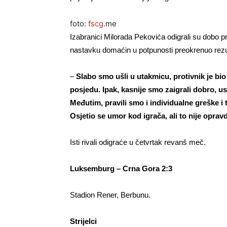
foto:
fscg
.me
Izabranici Milorada Pekovića odigrali su dobo pr
nastavku domaćin u potpunosti preokrenuo rezu
–
Slabo smo ušli u utakmicu, protivnik je bi
posjedu. Ipak, kasnije smo zaigrali dobro, us
Međutim, pravili smo i individualne greške i 
Osjetio se umor kod igrača, ali to nije oprav
Isti rivali odigraće u četvrtak revanš meč.
Luksemburg – Crna Gora 2:3
Stadion Rener, Berbunu.
Strijelci