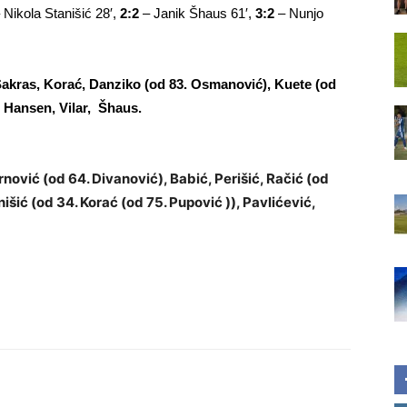
 Nikola Stanišić 28′,
2:2
– Janik Šhaus 61′,
3:2
– Nunjo
Sakras, Korać, Danziko (od 83. Osmanović), Kuete (od
, Hansen, Vilar, Šhaus.
nović (od 64. Divanović), Babić, Perišić, Račić (od
išić (od 34. Korać (od 75. Pupović )), Pavlićević,