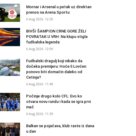
Mornar i Arsenal u petak uz direktan
prenos na Arena Sportu
6 Aug 2026. 12:20
BIVŠI ŠAMPION CRNE GORE ŽELI
POVRATAK U VRH: Na klupu stigla
fudbalska legenda
6 Aug 2026. 12:09
Fudbalski dragulj koji nikako da
dočeka premijeru: Hoće li Lovćen
ponovo biti domaćin daleko od
Cetinja?
6 Aug 2026. 11:49
Počinje drugo kolo CFL: Evo ko
otvara novu rundu i kada se igra prvi
meč
6 Aug 2026. 11:39
Balkan se pojačava, klub raste iz dana
u dan