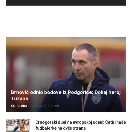
Brnović odnio bodove iz Podgorice: Đokaj heroj
Tuzana
CG Fudbal
-
8 Aug 2026. 22:00
Crnogorski duel na evropskoj sceni: Četiri naše
fudbalerke na dvije strane