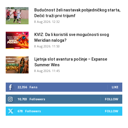
Budućnost želi nastavak pobjedničkog starta,
Dečić traži prvi trijumf
8 Aug 2026. 12:32
KVIZ: Da li koristiš sve mogućnosti svog
Meridian naloga?
8 Aug 2026. 11:50
Ljetnja slot avantura počinje – Expanse
Summer Wins
8 Aug 2026. 11:45
22,356
Fans
LIKE
10,703
Followers
FOLLOW
678
Followers
FOLLOW