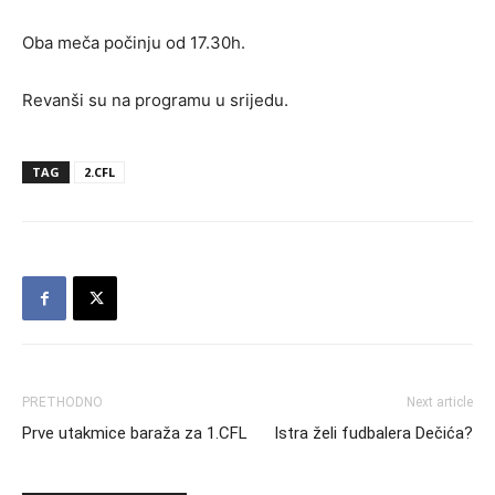
Oba meča počinju od 17.30h.
Revanši su na programu u srijedu.
TAG
2.CFL
PRETHODNO
Next article
Prve utakmice baraža za 1.CFL
Istra želi fudbalera Dečića?