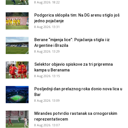
8 Aug 2026. 18:22
Podgorica sklopila tim: Na DG arenu stiglo još
jedno pojačanje
8 Aug 2026. 13:31
Berane “mijenja lice”: Pojačanja stigla i iz
Argentine i Brazila
8 Aug 2026. 13:29
Selektor objavio spiskove za tri pripremna
kampa u Beranama
8 Aug 2026. 13:15
Posljednji dan prelaznog roka donio nova lica u
Bar
8 Aug 2026. 13:09
Mirandes potvrdio rastanak sa crnogorskim
reprezentativcem
8 Aug 2026. 13:07