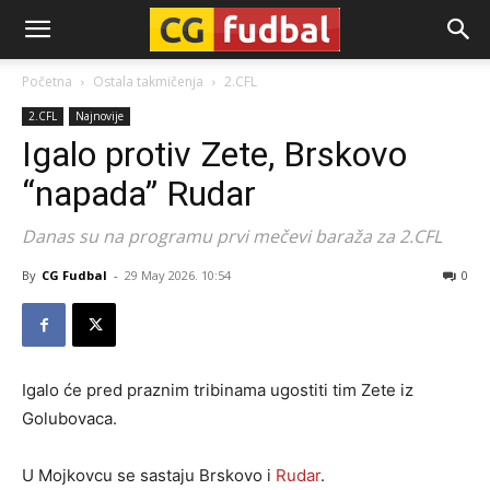
CG-
Početna
Ostala takmičenja
2.CFL
2.CFL
Najnovije
Fudbal
Igalo protiv Zete, Brskovo
“napada” Rudar
Danas su na programu prvi mečevi baraža za 2.CFL
By
CG Fudbal
-
29 May 2026. 10:54
0
Igalo će pred praznim tribinama ugostiti tim Zete iz
Golubovaca.
U Mojkovcu se sastaju Brskovo i
Rudar
.