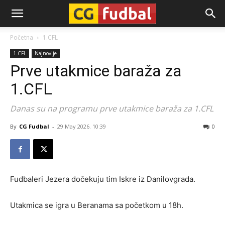
CG-
Početna
1.CFL
1.CFL
Najnovije
Fudbal
Prve utakmice baraža za
1.CFL
Danas su na programu prve utakmice baraža za 1.CFL
By
CG Fudbal
-
29 May 2026. 10:39
0
Fudbaleri Jezera dočekuju tim Iskre iz Danilovgrada.
Utakmica se igra u Beranama sa početkom u 18h.