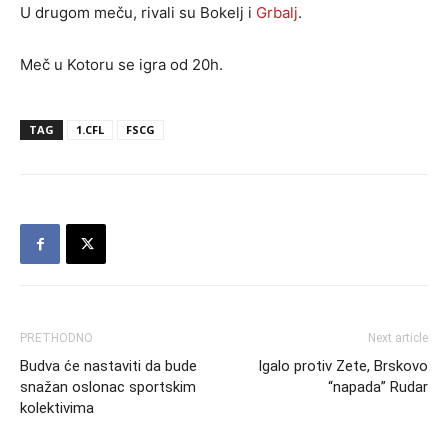
U drugom meču, rivali su Bokelj i
Grbalj
.
Meč u Kotoru se igra od 20h.
TAG
1.CFL
FSCG
PRETHODNO
Next article
Budva će nastaviti da bude
Igalo protiv Zete, Brskovo
snažan oslonac sportskim
“napada” Rudar
kolektivima