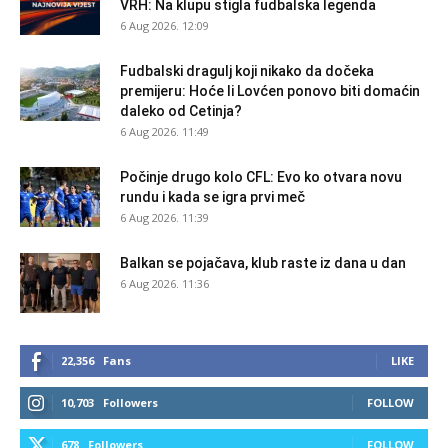
VRH: Na klupu stigla fudbalska legenda
6 Aug 2026. 12:09
Fudbalski dragulj koji nikako da dočeka
premijeru: Hoće li Lovćen ponovo biti domaćin
daleko od Cetinja?
6 Aug 2026. 11:49
Počinje drugo kolo CFL: Evo ko otvara novu
rundu i kada se igra prvi meč
6 Aug 2026. 11:39
Balkan se pojačava, klub raste iz dana u dan
6 Aug 2026. 11:36
22,356
Fans
LIKE
10,703
Followers
FOLLOW
678
Followers
FOLLOW