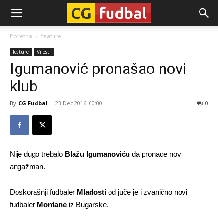
CG-
Početna
feature
feature
Vijesti
Fudbal
Igumanović pronašao novi
klub
By
CG Fudbal
-
23 Dec 2016. 00:00
0
Nije dugo trebalo
Blažu Igumanoviću
da pronađe novi
angažman.
Doskorašnji fudbaler
Mladosti
od juče je i zvanično novi
fudbaler
Montane
iz Bugarske.