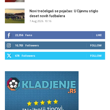
Novi trećeligaš se pojačao: U Cijevnu stiglo
deset novih fudbalera
7 Aug 2026. 10:16
22,356
Fans
LIKE
10,703
Followers
FOLLOW
678
Followers
FOLLOW