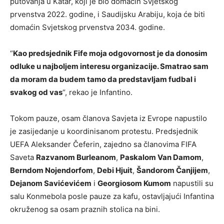
putovanja u Katar, koji je bio domaćin Svjetskog
prvenstva 2022. godine, i Saudijsku Arabiju, koja će biti
domaćin Svjetskog prvenstva 2034. godine.
“
Kao predsjednik Fife moja odgovornost je da donosim
odluke u najboljem interesu organizacije. Smatrao sam
da moram da budem tamo da predstavljam fudbal i
svakog od vas
“, rekao je Infantino.
Tokom pauze, osam članova Savjeta iz Evrope napustilo
je zasijedanje u koordinisanom protestu. Predsjednik
UEFA Aleksander Čeferin, zajedno sa članovima FIFA
Saveta
Razvanom Burleanom
,
Paskalom Van Damom
,
Berndom Nojendorfom
,
Debi Hjuit
,
Šandorom Čanjijem
,
Dejanom Savićevićem
i
Georgiosom Kumom
napustili su
salu Konmebola posle pauze za kafu, ostavljajući Infantina
okruženog sa osam praznih stolica na bini.