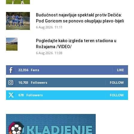
Budućnost najavljuje spektakl protiv Dečića:
Pod Goricom se ponovo okupljaju plavo-bijeli
6 Aug 2026. 11:11
Pogledajte kako izgleda teren stadiona u
Rožajama /VIDEO/
6 Aug 2026. 11:08
22,356
Fans
LIKE
10,703
Followers
FOLLOW
678
Followers
FOLLOW