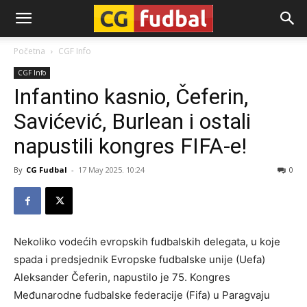
CG-
Početna
CGF Info
CGF Info
Fudbal
Infantino kasnio, Čeferin,
Savićević, Burlean i ostali
napustili kongres FIFA-e!
By
CG Fudbal
-
17 May 2025. 10:24
0
Nekoliko vodećih evropskih fudbalskih delegata, u koje
spada i predsjednik Evropske fudbalske unije (Uefa)
Aleksander Čeferin, napustilo je 75. Kongres
Međunarodne fudbalske federacije (Fifa) u Paragvaju