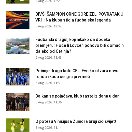
6 Aug 2026. 12:20
BIVŠI ŠAMPION CRNE GORE ŽELI POVRATAK U
VRH: Na klupu stigla fudbalska legenda
6 Aug 2026. 12:09
Fudbalski dragulj koji nikako da dočeka
premijeru: Hoće li Lovćen ponovo biti domaćin
daleko od Cetinja?
6 Aug 2026. 11:49
Počinje drugo kolo CFL: Evo ko otvara novu
rundu i kada se igra prvi meč
6 Aug 2026. 11:39
Balkan se pojačava, klub raste iz dana u dan
6 Aug 2026. 11:36
O potezu Vinisijusa Žuniora bruji cio svijet!
6 Aug 2026. 11:14