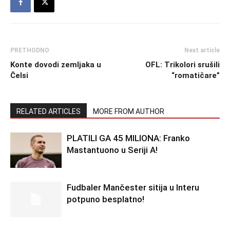
PRETHODNO
Next article
Konte dovodi zemljaka u
OFL: Trikolori srušili
Čelsi
“romatičare”
RELATED ARTICLES
MORE FROM AUTHOR
PLATILI GA 45 MILIONA: Franko
Mastantuono u Seriji A!
Fudbaler Mančester sitija u Interu
potpuno besplatno!