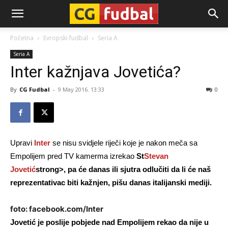
CG-
Početna
Evropski fudbal
Seria A
Seria A
Fudbal
Inter kažnjava Jovetića?
By
CG Fudbal
-
9 May 2016. 13:33
0
Upravi
Inter
se nisu svidjele riječi koje je nakon meča sa
Empolijem pred TV kamerma izrekao
St
Stevan
Jovetić
strong>, pa će danas ili sjutra odlučiti da li će naš
reprezentativac biti kažnjen, pišu danas italijanski mediji.
foto: facebook.com/Inter
Jovetić je poslije pobjede nad Empolijem rekao da nije u