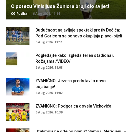
O potezu Vinisijusa Žuniora bruji cio svijet!
CG Fudbal
-
6 Aug 2026. 11:14
Budućnost najavljuje spektakl protiv Dečića:
Pod Goricom se ponovo okupljaju plavo-bijeli
6 Aug 2026. 11:11
Pogledajte kako izgleda teren stadiona u
Rožajama /VIDEO/
6 Aug 2026. 11:08
ZVANIČNO: Jezero predstavilo novo
pojačanje!
6 Aug 2026. 11:02
ZVANIČNO: Podgorica dovela Vickovića
6 Aug 2026. 10:39
Utakmica ne ode po planu? Samo u Meridianu –