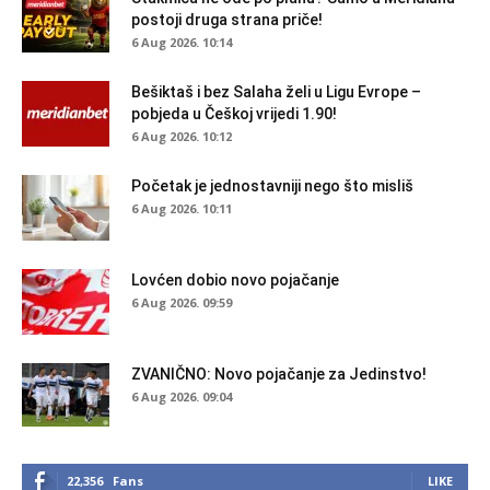
postoji druga strana priče!
6 Aug 2026. 10:14
Bešiktaš i bez Salaha želi u Ligu Evrope –
pobjeda u Češkoj vrijedi 1.90!
6 Aug 2026. 10:12
Početak je jednostavniji nego što misliš
6 Aug 2026. 10:11
Lovćen dobio novo pojačanje
6 Aug 2026. 09:59
ZVANIČNO: Novo pojačanje za Jedinstvo!
6 Aug 2026. 09:04
22,356
Fans
LIKE