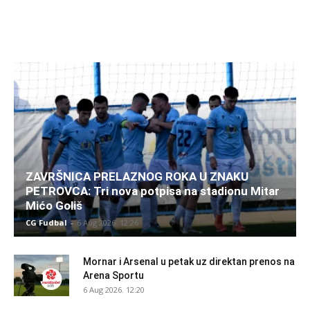
ZAVRŠNICA PRELAZNOG ROKA U ZNAKU
PETROVCA: Tri nova potpisa na stadionu Mitar
Mićo Goliš
CG Fudbal
-
6 Aug 2026. 12:26
Mornar i Arsenal u petak uz direktan prenos na
Arena Sportu
6 Aug 2026. 12:20