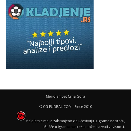
Meridian bet Crna Gora
© CG-FUDBAL.COM - Since 2010
Maloletnicima je zabranjeno da učestvuju u igrama na sreću,
učešće u igrama na sreću može izazvati zavisnost.