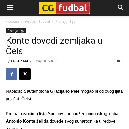
CG-
Početna
Evropski fudbal
Premijer liga
Premijer liga
Fudbal
Konte dovodi zemljaka u
Čelsi
By
CG Fudbal
-
9 May 2016. 00:05
0
Napadač Sautemptona
Gracijano Pele
mogao bi od ovog ljeta
pojačati Čelsi.
Prema navodima lista Sun novi menadžer londonskog kluba
Antonio Konte
želi da dovede svog sunarodnika u redove
“plavaca”.