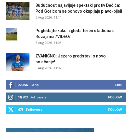
Budućnost najavljuje spektakl protiv Dečića:
Pod Goricom se ponovo okupljaju plavo-bijeli
6 Aug 2026. 11:11
Pogledajte kako izgleda teren stadiona u
Rožajama /VIDEO/
6 Aug 2026. 11:08
ZVANIČNO: Jezero predstavilo novo
pojačanje!
6 Aug 2026. 11:02
22,356
Fans
LIKE
10,703
Followers
FOLLOW
678
Followers
FOLLOW