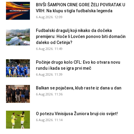
BIVŠI ŠAMPION CRNE GORE ŽELI POVRATAK U
VRH: Na klupu stigla fudbalska legenda
6 Aug 2026. 12:09
Fudbalski dragulj koji nikako da dočeka
premijeru: Hoće li Lovćen ponovo biti domaćin
daleko od Cetinja?
6 Aug 2026. 11:49
Počinje drugo kolo CFL: Evo ko otvara novu
rundu i kada se igra prvi meč
6 Aug 2026. 11:39
Balkan se pojačava, klub raste iz dana u dan
6 Aug 2026. 11:36
O potezu Vinisijusa Žuniora bruji cio svijet!
6 Aug 2026. 11:14