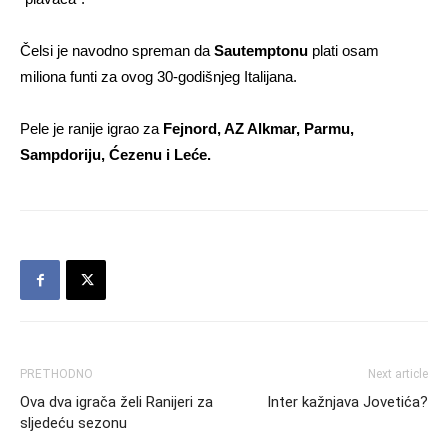
Čelsi je navodno spreman da
Sautemptonu
plati osam
miliona funti za ovog 30-godišnjeg Italijana.
Pele je ranije igrao za
Fejnord, AZ Alkmar, Parmu,
Sampdoriju, Ćezenu i Leće.
PRETHODNO
Next article
Ova dva igrača želi Ranijeri za
Inter kažnjava Jovetića?
sljedeću sezonu