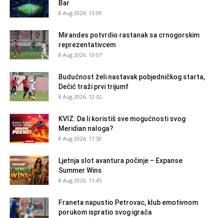
Bar
8 Aug 2026. 13:09
Mirandes potvrdio rastanak sa crnogorskim
reprezentativcem
8 Aug 2026. 13:07
Budućnost želi nastavak pobjedničkog starta,
Dečić traži prvi trijumf
8 Aug 2026. 12:32
KVIZ: Da li koristiš sve mogućnosti svog
Meridian naloga?
8 Aug 2026. 11:50
Ljetnja slot avantura počinje – Expanse
Summer Wins
8 Aug 2026. 11:45
Franeta napustio Petrovac, klub emotivnom
porukom ispratio svog igrača