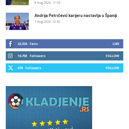
8 Aug 2026. 11:36
Andrija Petričević karijeru nastavlja u Španiji
7 Aug 2026. 12:45
22,356
Fans
LIKE
10,703
Followers
FOLLOW
678
Followers
FOLLOW