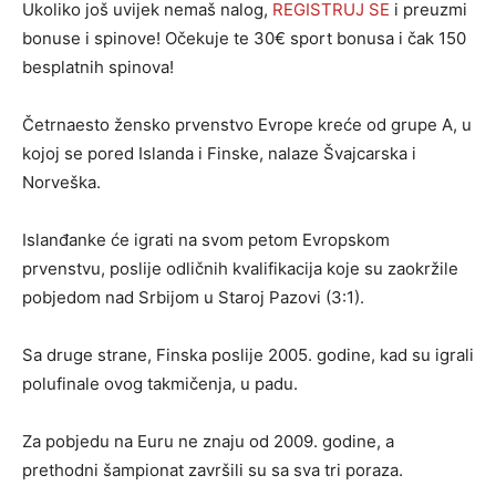
Ukoliko još uvijek nemaš nalog,
REGISTRUJ SE
i preuzmi
bonuse i spinove! Očekuje te 30€ sport bonusa i čak 150
besplatnih spinova!
Četrnaesto žensko prvenstvo Evrope kreće od grupe A, u
kojoj se pored Islanda i Finske, nalaze Švajcarska i
Norveška.
Islanđanke će igrati na svom petom Evropskom
prvenstvu, poslije odličnih kvalifikacija koje su zaokržile
pobjedom nad Srbijom u Staroj Pazovi (3:1).
Sa druge strane, Finska poslije 2005. godine, kad su igrali
polufinale ovog takmičenja, u padu.
Za pobjedu na Euru ne znaju od 2009. godine, a
prethodni šampionat završili su sa sva tri poraza.