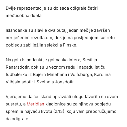
Dvije reprezentacije su do sada odigrale četiri
međusobna duela.
Islanđanke su slavile dva puta, jedan meč je završen
neriješenim rezultatom, dok je na posljednjem susretu
pobjedu zabilježila selekcija Finske.
Na golu Islanđanki je golmanka Intera, Sesilija
Ranarsdotir, dok su u veznom redu i napadu ističu
fudbalerke iz Bajern Minehena i Volfsburga, Karolina
Vilhjalmsdotir i Sveindis Jonsdotir.
Vjerujemo da će Island opravdati ulogu favorita na ovom
susretu, a
Meridian
kladionice su za njihovu pobjedu
spremile najveću kvotu (2.13), koju vam preporučujemo
da odigrate.