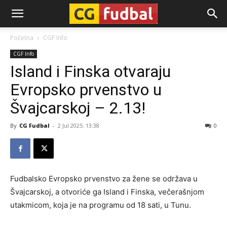
CG-
Početna
CGF Info
CGF Info
Fudbal
Island i Finska otvaraju
Evropsko prvenstvo u
Švajcarskoj – 2.13!
By
CG Fudbal
-
2 Jul 2025. 13:38
0
Fudbalsko Evropsko prvenstvo za žene se održava u
Švajcarskoj, a otvoriće ga Island i Finska, večerašnjom
utakmicom, koja je na programu od 18 sati, u Tunu.