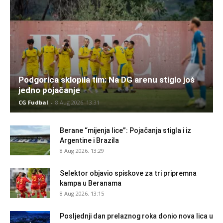
Podgorica sklopila tim: Na DG arenu stiglo još
jedno pojačanje
CG Fudbal
-
8 Aug 2026. 13:31
Berane “mijenja lice”: Pojačanja stigla i iz
Argentine i Brazila
8 Aug 2026. 13:29
Selektor objavio spiskove za tri pripremna
kampa u Beranama
8 Aug 2026. 13:15
Posljednji dan prelaznog roka donio nova lica u