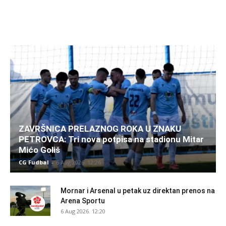
ZAVRŠNICA PRELAZNOG ROKA U ZNAKU
PETROVCA: Tri nova potpisa na stadionu Mitar
Mićo Goliš
CG Fudbal
-
6 Aug 2026. 12:26
Mornar i Arsenal u petak uz direktan prenos na
Arena Sportu
6 Aug 2026. 12:20