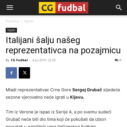
CG-
Početna
Vijesti
Vijesti
Fudbal
Italijani šalju našeg
reprezentativca na pozajmicu
By
CG Fudbal
-
4 Jul 2019. 22:28
0
Mladi reprezentativac Crne Gore
Sergej Grubač
sljedeće
sezone vjerovatno neće igrati u
Kijevu.
Tim iz Verone je ispao iz Serije A, a po svemu sudeći
Grubač neće biti dio tima koji će pokušati da izbori
povratak u najelitniji rang italijanskog fudbala.