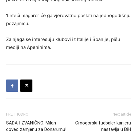
‘Leteći magarci’ će ga vjerovatno poslati na jednogodišnju
pozajmicu.
Za njega se interesuju klubovi iz Italije i Španije, pišu
mediji na Apeninima.
PRETHODNO
Next article
SADA I ZVANIČNO: Milan
Crnogorski fudbaler karijeru
doveo zamjenu za Donarumu!
nastavlja u BiH