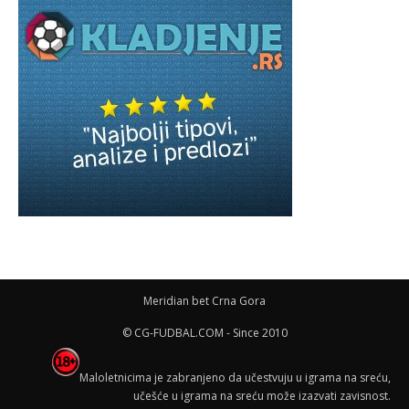
Meridian bet Crna Gora
© CG-FUDBAL.COM - Since 2010
Maloletnicima je zabranjeno da učestvuju u igrama na sreću,
učešće u igrama na sreću može izazvati zavisnost.