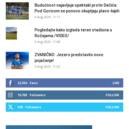
Budućnost najavljuje spektakl protiv Dečića:
Pod Goricom se ponovo okupljaju plavo-bijeli
6 Aug 2026. 11:11
Pogledajte kako izgleda teren stadiona u
Rožajama /VIDEO/
6 Aug 2026. 11:08
ZVANIČNO: Jezero predstavilo novo
pojačanje!
6 Aug 2026. 11:02
22,356
Fans
LIKE
10,703
Followers
FOLLOW
678
Followers
FOLLOW