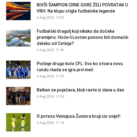
BIVŠI ŠAMPION CRNE GORE ŽELI POVRATAK U
VRH: Na klupu stigla fudbalska legenda
6 Aug 2026. 12:09
Fudbalski dragulj koji nikako da dočeka
premijeru: Hoće li Lovćen ponovo biti domaćin
daleko od Cetinja?
6 Aug 2026. 11:49
Počinje drugo kolo CFL: Evo ko otvara novu
rundu i kada se igra prvi meč
6 Aug 2026. 11:39
Balkan se pojačava, klub raste iz dana u dan
6 Aug 2026. 11:36
O potezu Vinisijusa Žuniora bruji cio svijet!
6 Aug 2026. 11:14