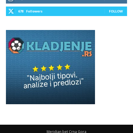
678
Followers
FOLLOW
Meridian bet Crna Gora