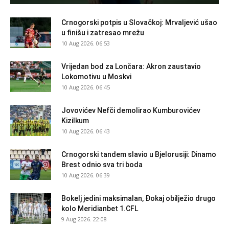
Crnogorski potpis u Slovačkoj: Mrvaljević ušao
u finišu i zatresao mrežu
10 Aug 2026. 06:53
Vrijedan bod za Lončara: Akron zaustavio
Lokomotivu u Moskvi
10 Aug 2026. 06:45
Jovovićev Nefči demolirao Kumburovićev
Kizilkum
10 Aug 2026. 06:43
Crnogorski tandem slavio u Bjelorusiji: Dinamo
Brest odnio sva tri boda
10 Aug 2026. 06:39
Bokelj jedini maksimalan, Đokaj obilježio drugo
kolo Meridianbet 1.CFL
9 Aug 2026. 22:08