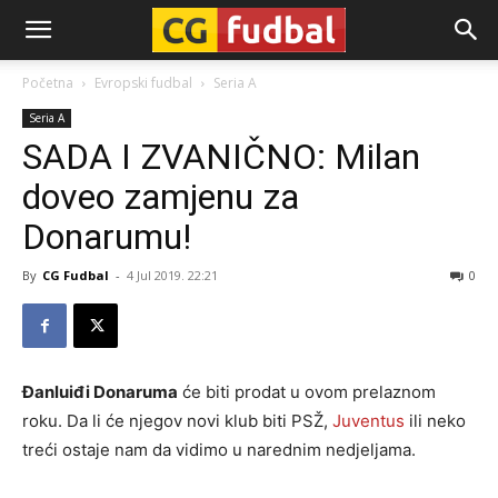
CG-
Početna
Evropski fudbal
Seria A
Seria A
Fudbal
SADA I ZVANIČNO: Milan
doveo zamjenu za
Donarumu!
By
CG Fudbal
-
4 Jul 2019. 22:21
0
Đanluiđi Donaruma
će biti prodat u ovom prelaznom
roku. Da li će njegov novi klub biti PSŽ,
Juventus
ili neko
treći ostaje nam da vidimo u narednim nedjeljama.