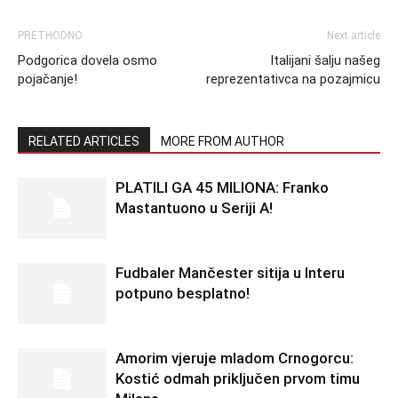
PRETHODNO
Next article
Podgorica dovela osmo
Italijani šalju našeg
pojačanje!
reprezentativca na pozajmicu
RELATED ARTICLES
MORE FROM AUTHOR
PLATILI GA 45 MILIONA: Franko
Mastantuono u Seriji A!
Fudbaler Mančester sitija u Interu
potpuno besplatno!
Amorim vjeruje mladom Crnogorcu:
Kostić odmah priključen prvom timu