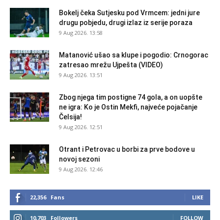
Bokelj čeka Sutjesku pod Vrmcem: jedni jure
drugu pobjedu, drugi izlaz iz serije poraza
9 Aug 2026. 13:58
Matanović ušao sa klupe i pogodio: Crnogorac
zatresao mrežu Ujpešta (VIDEO)
9 Aug 2026. 13:51
Zbog njega tim postigne 74 gola, a on uopšte
ne igra: Ko je Ostin Mekfi, najveće pojačanje
Čelsija!
9 Aug 2026. 12:51
Otrant i Petrovac u borbi za prve bodove u
novoj sezoni
9 Aug 2026. 12:46
22,356
Fans
LIKE
10,703
Followers
FOLLOW