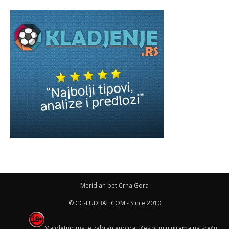
Meridian bet Crna Gora
© CG-FUDBAL.COM - Since 2010
Maloletnicima je zabranjeno da učestvuju u igrama na sreću,