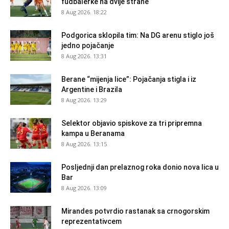
fudbalerke na dvije strane
8 Aug 2026. 18:22
Podgorica sklopila tim: Na DG arenu stiglo još
jedno pojačanje
8 Aug 2026. 13:31
Berane “mijenja lice”: Pojačanja stigla i iz
Argentine i Brazila
8 Aug 2026. 13:29
Selektor objavio spiskove za tri pripremna
kampa u Beranama
8 Aug 2026. 13:15
Posljednji dan prelaznog roka donio nova lica u
Bar
8 Aug 2026. 13:09
Mirandes potvrdio rastanak sa crnogorskim
reprezentativcem