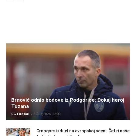
Brnović odnio bodove iz Podgorice: Đokaj heroj
Tuzana
CG Fudbal
-
8 Aug 2026. 22:00
Crnogorski duel na evropskoj sceni: Četiri naše