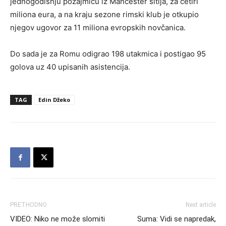
jednogodišnju pozajmicu iz Mančester sitija, za četiri
miliona eura, a na kraju sezone rimski klub je otkupio
njegov ugovor za 11 miliona evropskih novčanica.
Do sada je za Romu odigrao 198 utakmica i postigao 95
golova uz 40 upisanih asistencija.
TAG
Edin Džeko
PRETHODNO
Next article
VIDEO: Niko ne može slomiti
Suma: Vidi se napredak,