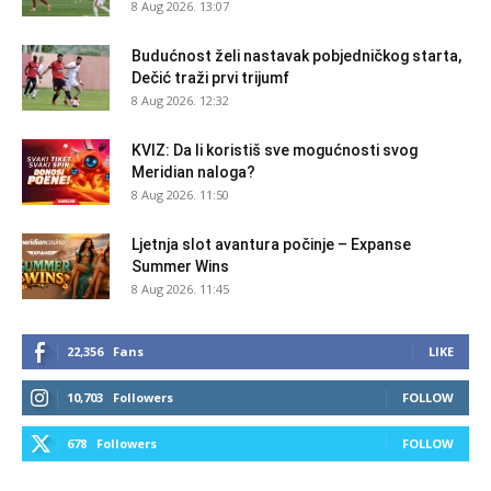
8 Aug 2026. 13:07
Budućnost želi nastavak pobjedničkog starta,
Dečić traži prvi trijumf
8 Aug 2026. 12:32
KVIZ: Da li koristiš sve mogućnosti svog
Meridian naloga?
8 Aug 2026. 11:50
Ljetnja slot avantura počinje – Expanse
Summer Wins
8 Aug 2026. 11:45
22,356
Fans
LIKE
10,703
Followers
FOLLOW
678
Followers
FOLLOW