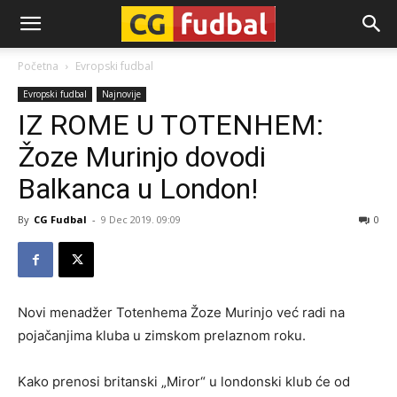
CG-
Početna
Evropski fudbal
Evropski fudbal
Najnovije
Fudbal
IZ ROME U TOTENHEM:
Žoze Murinjo dovodi
Balkanca u London!
By
CG Fudbal
-
9 Dec 2019. 09:09
0
Novi menadžer Totenhema Žoze Murinjo već radi na
pojačanjima kluba u zimskom prelaznom roku.
Kako prenosi britanski „Miror“ u londonski klub će od