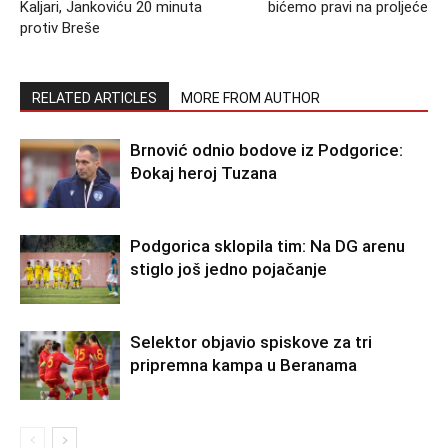
Kaljari, Jankoviću 20 minuta
bićemo pravi na proljeće
protiv Breše
RELATED ARTICLES
MORE FROM AUTHOR
Brnović odnio bodove iz Podgorice:
Đokaj heroj Tuzana
Podgorica sklopila tim: Na DG arenu
stiglo još jedno pojačanje
Selektor objavio spiskove za tri
pripremna kampa u Beranama