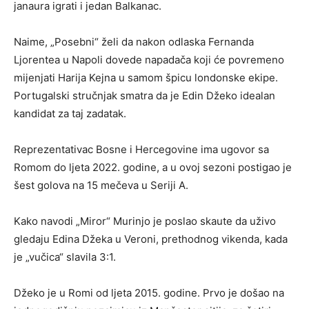
janaura igrati i jedan Balkanac.
Naime, „Posebni“ želi da nakon odlaska Fernanda
Ljorentea u Napoli dovede napadača koji će povremeno
mijenjati Harija Kejna u samom špicu londonske ekipe.
Portugalski stručnjak smatra da je Edin Džeko idealan
kandidat za taj zadatak.
Reprezentativac Bosne i Hercegovine ima ugovor sa
Romom do ljeta 2022. godine, a u ovoj sezoni postigao je
šest golova na 15 mečeva u Seriji A.
Kako navodi „Miror“ Murinjo je poslao skaute da uživo
gledaju Edina Džeka u Veroni, prethodnog vikenda, kada
je „vučica“ slavila 3:1.
Džeko je u Romi od ljeta 2015. godine. Prvo je došao na