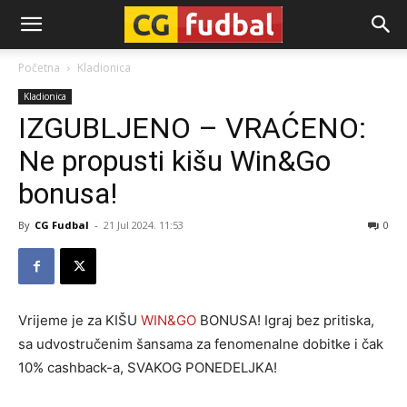
CG-
Početna
Kladionica
Kladionica
Fudbal
IZGUBLJENO – VRAĆENO:
Ne propusti kišu Win&Go
bonusa!
By
CG Fudbal
-
21 Jul 2024. 11:53
0
Vrijeme je za KIŠU
WIN&GO
BONUSA! Igraj bez pritiska,
sa udvostručenim šansama za fenomenalne dobitke i čak
10% cashback-a, SVAKOG PONEDELJKA!