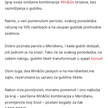
Igraj svoje omiljene kombinacije
Win&Go
brojeva, bez
razmišljanja o gubitku.
Naime, u već pomenutom periodu, svakog ponedeljka
računaj na 10% cashback-a na ukupan gubitak prethodne
sedmice.
Dobro poznata parola u Meridianu, i kada gubiš-dobijaš,
još jednom je na snazi. Tako će se svakog ponedeljka, na
vašem nalogu, gubitni tiketi transformisati u sjajan
bonus
!
Osim toga, dva Win&Go jackpot-a na meridianbet.me
sajtu, rezervisana su upravo za gubitne tikete.
Nakon niza povoljnosti, moramo pomenuti i ono najbolje
za kraj – savršena Win&Go kombinacija u Meridianu,
promijeniće tvoj život – postani bogatiji za čak