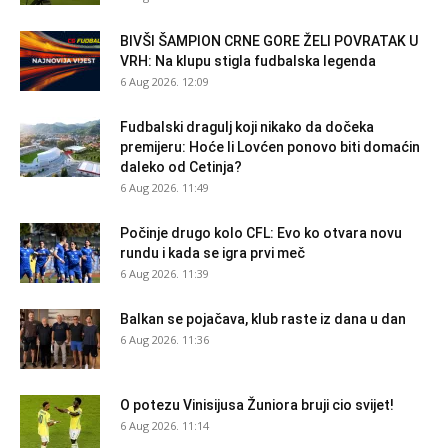
BIVŠI ŠAMPION CRNE GORE ŽELI POVRATAK U
VRH: Na klupu stigla fudbalska legenda
6 Aug 2026. 12:09
Fudbalski dragulj koji nikako da dočeka
premijeru: Hoće li Lovćen ponovo biti domaćin
daleko od Cetinja?
6 Aug 2026. 11:49
Počinje drugo kolo CFL: Evo ko otvara novu
rundu i kada se igra prvi meč
6 Aug 2026. 11:39
Balkan se pojačava, klub raste iz dana u dan
6 Aug 2026. 11:36
O potezu Vinisijusa Žuniora bruji cio svijet!
6 Aug 2026. 11:14