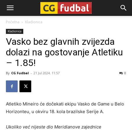
CG-
Početna
Kladionica
Kladionica
Fudbal
Vasko bez glavnih zvijezda
dolazi na gostovanje Atletiku
– 1.85!
By
CG Fudbal
-
21 Jul 2024. 11:57
0
Atletiko Mineiro će dočekati ekipu Vasko de Game u Belo
Horizonteu, u okviru 18. kola brazilske Serije A.
Ukoliko već nijeste dio Meridianove zajednice