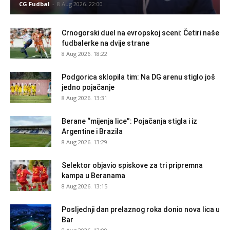
CG Fudbal
-
8 Aug 2026. 22:00
Crnogorski duel na evropskoj sceni: Četiri naše
fudbalerke na dvije strane
8 Aug 2026. 18:22
Podgorica sklopila tim: Na DG arenu stiglo još
jedno pojačanje
8 Aug 2026. 13:31
Berane “mijenja lice”: Pojačanja stigla i iz
Argentine i Brazila
8 Aug 2026. 13:29
Selektor objavio spiskove za tri pripremna
kampa u Beranama
8 Aug 2026. 13:15
Posljednji dan prelaznog roka donio nova lica u
Bar