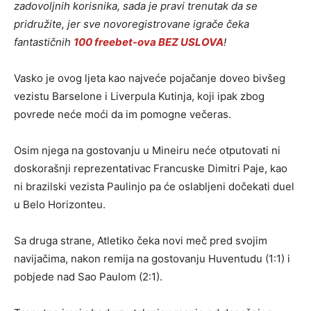
zadovoljnih korisnika, sada je pravi trenutak da se
pridružite, jer sve novoregistrovane igrače čeka
fantastičnih
100 freebet-ova BEZ USLOVA
!
Vasko je ovog ljeta kao najveće pojačanje doveo bivšeg
vezistu Barselone i Liverpula Kutinja, koji ipak zbog
povrede neće moći da im pomogne večeras.
Osim njega na gostovanju u Mineiru neće otputovati ni
doskorašnji reprezentativac Francuske Dimitri Paje, kao
ni brazilski vezista Paulinjo pa će oslabljeni dočekati duel
u Belo Horizonteu.
Sa druga strane, Atletiko čeka novi meč pred svojim
navijačima, nakon remija na gostovanju Huventudu (1:1) i
pobjede nad Sao Paulom (2:1).