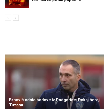
Brnović odnio bodove iz Podgorice: Đokaj heroj
Tuzana