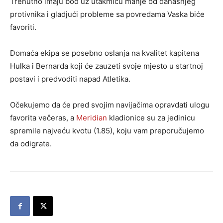
Trenutno imaju bod uz utakmicu manje od današnjeg
protivnika i gladjući probleme sa povredama Vaska biće
favoriti.
Domaća ekipa se posebno oslanja na kvalitet kapitena
Hulka i Bernarda koji će zauzeti svoje mjesto u startnoj
postavi i predvoditi napad Atletika.
Očekujemo da će pred svojim navijačima opravdati ulogu
favorita večeras, a
Meridian
kladionice su za jedinicu
spremile najveću kvotu (1.85), koju vam preporučujemo
da odigrate.