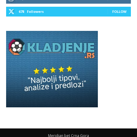
678
Followers
FOLLOW
Meridian bet Crna Gora