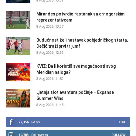
8 Aug 2026. 13:09
Mirandes potvrdio rastanak sa crnogorskim
reprezentativcem
8 Aug 2026. 13:07
Budućnost želi nastavak pobjedničkog starta,
Dečić traži prvi trijumf
8 Aug 2026. 12:32
KVIZ: Da li koristiš sve mogućnosti svog
Meridian naloga?
8 Aug 2026. 11:50
Ljetnja slot avantura počinje – Expanse
Summer Wins
8 Aug 2026. 11:45
22,356
Fans
LIKE
10,703
Followers
FOLLOW