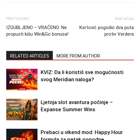
PRETHODNO
Next article
IZGUBLJENO – VRAĆENO: Ne
Ksrtović pogodio dva puta
propusti kišu Win&Go bonusa!
protiv Verdera
RELATED ARTICLES
MORE FROM AUTHOR
KVIZ: Da li koristiš sve mogućnosti
svog Meridian naloga?
Ljetnja slot avantura počinje –
Expanse Summer Wins
Prebaci u vikend mod: Happy Hour
formula za petak popodne