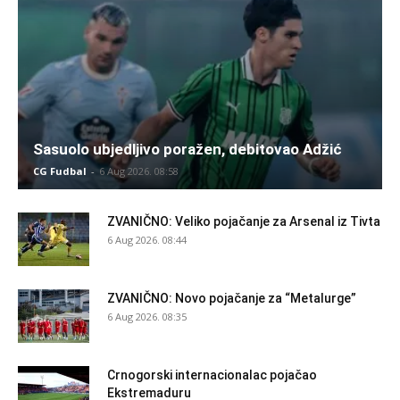
Sasuolo ubjedljivo poražen, debitovao Adžić
CG Fudbal
-
6 Aug 2026. 08:58
ZVANIČNO: Veliko pojačanje za Arsenal iz Tivta
6 Aug 2026. 08:44
ZVANIČNO: Novo pojačanje za “Metalurge”
6 Aug 2026. 08:35
Crnogorski internacionalac pojačao
Ekstremaduru