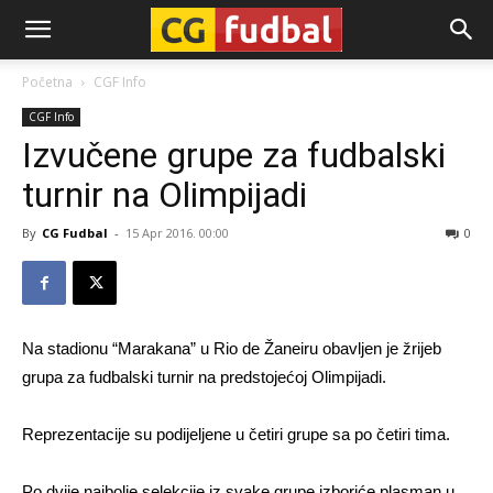
CG-
Početna
CGF Info
CGF Info
Fudbal
Izvučene grupe za fudbalski
turnir na Olimpijadi
By
CG Fudbal
-
15 Apr 2016. 00:00
0
Na stadionu “Marakana” u Rio de Žaneiru obavljen je žrijeb
grupa za fudbalski turnir na predstojećoj Olimpijadi.
Reprezentacije su podijeljene u četiri grupe sa po četiri tima.
Po dvije najbolje selekcije iz svake grupe izboriće plasman u