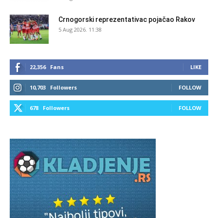
Crnogorski reprezentativac pojačao Rakov
5 Aug 2026. 11:38
22,356
Fans
LIKE
10,703
Followers
FOLLOW
678
Followers
FOLLOW