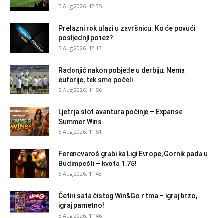
5 Aug 2026. 12:35
Prelazni rok ulazi u završnicu: Ko će povući
posljednji potez?
5 Aug 2026. 12:13
Radonjić nakon pobjede u derbiju: Nema
euforije, tek smo počeli
5 Aug 2026. 11:56
Ljetnja slot avantura počinje – Expanse
Summer Wins
5 Aug 2026. 11:51
Ferencvaroš grabi ka Ligi Evrope, Gornik pada u
Budimpešti – kvota 1.75!
5 Aug 2026. 11:48
Četiri sata čistog Win&Go ritma – igraj brzo,
igraj pametno!
5 Aug 2026. 11:46