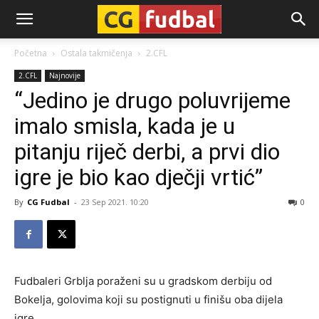
CG-
Početna
Ostala takmičenja
2.CFL
2.CFL
Najnovije
Fudbal
“Jedino je drugo poluvrijeme
imalo smisla, kada je u
pitanju riječ derbi, a prvi dio
igre je bio kao dječji vrtić”
By
CG Fudbal
-
23 Sep 2021. 10:20
0
Fudbaleri Grblja poraženi su u gradskom derbiju od
Bokelja, golovima koji su postignuti u finišu oba dijela
igre.