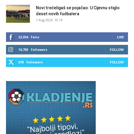
Novi trećeligaš se pojačao: U Cijevnu stiglo
deset novih fudbalera
7 Aug 2026. 10:16
22,356
Fans
LIKE
10,703
Followers
FOLLOW
678
Followers
FOLLOW