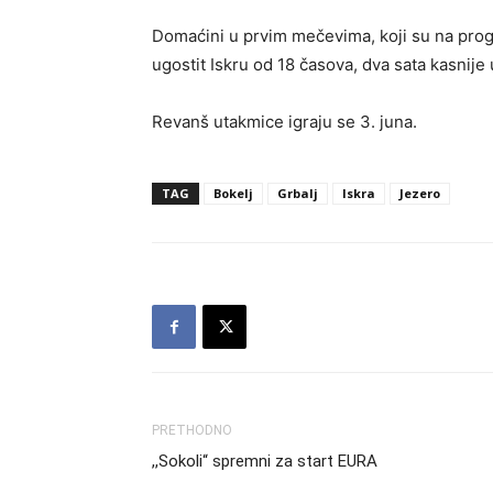
Domaćini u prvim mečevima, koji su na pro
ugostit Iskru od 18 časova, dva sata kasnije
Revanš utakmice igraju se 3. juna.
TAG
Bokelj
Grbalj
Iskra
Jezero
PRETHODNO
,,Sokoli“ spremni za start EURA