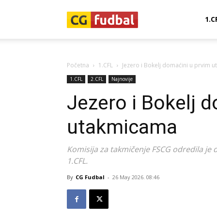
CG-
1.C
Fudbal
Početna
1.CFL
Jezero i Bokelj domaćini u prvim 
1.CFL
2.CFL
Najnovije
Jezero i Bokelj 
utakmicama
Komisija za takmičenje FSCG odredila je
1.CFL.
By
CG Fudbal
-
26 May 2026. 08:46