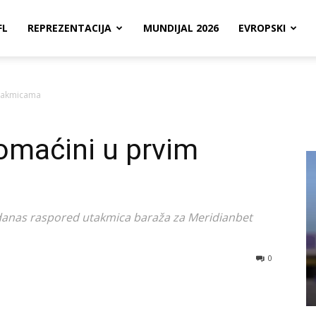
FL
REPREZENTACIJA
MUNDIJAL 2026
EVROPSKI
utakmicama
domaćini u prvim
 danas raspored utakmica baraža za Meridianbet
0