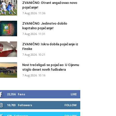
ZVANIČNO: Otrant angažovao novo
pojačanje!
7 Aug 2026. 11:36
ZVANIČNO: Jedinstvo dobilo
kapitalno pojačanje!
7 Aug 2026. 11:31
ZVANIČNO: Iskra dobila pojačanje iz
Finske
7 Aug 2026. 10:21
Novi trećeligaš se pojačao: U Cijevnu
stiglo deset novih fudbalera
7 Aug 2026. 10:16
22,356
Fans
LIKE
10,703
Followers
FOLLOW
678
Followers
FOLLOW