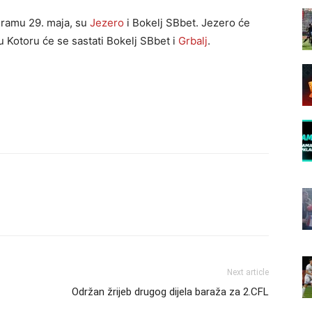
gramu 29. maja, su
Jezero
i Bokelj SBbet. Jezero će
 u Kotoru će se sastati Bokelj SBbet i
Grbalj
.
Next article
Održan žrijeb drugog dijela baraža za 2.CFL