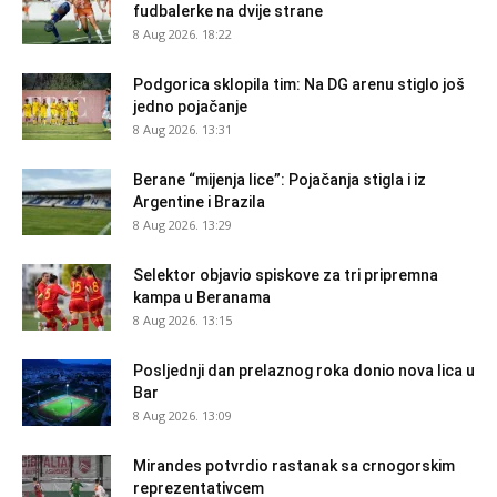
fudbalerke na dvije strane
8 Aug 2026. 18:22
Podgorica sklopila tim: Na DG arenu stiglo još
jedno pojačanje
8 Aug 2026. 13:31
Berane “mijenja lice”: Pojačanja stigla i iz
Argentine i Brazila
8 Aug 2026. 13:29
Selektor objavio spiskove za tri pripremna
kampa u Beranama
8 Aug 2026. 13:15
Posljednji dan prelaznog roka donio nova lica u
Bar
8 Aug 2026. 13:09
Mirandes potvrdio rastanak sa crnogorskim
reprezentativcem