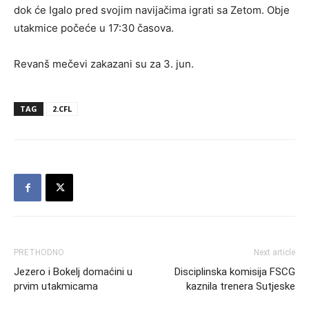
dok će Igalo pred svojim navijačima igrati sa Zetom. Obje
utakmice počeće u 17:30 časova.
Revanš mečevi zakazani su za 3. jun.
TAG
2.CFL
PRETHODNO
Next article
Jezero i Bokelj domaćini u
Disciplinska komisija FSCG
prvim utakmicama
kaznila trenera Sutjeske