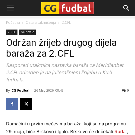
CG-
Početna
Ostala takmičenja
2.CFL
2.CFL
Najnovije
Fudbal
Održan žrijeb drugog dijela
baraža za 2.CFL
Raspored utakmica nastavka baraža za Meridianbet
2.CFL određen je na jučerašnjem žrijebu u Kući
fudbala.
By
CG Fudbal
-
26 May 2026. 08:48
0
Domaćini u prvim mečevima baraža, koji su na programu
29. maja, biće Brskovo i Igalo. Brskovo će dočekati
Rudar
,