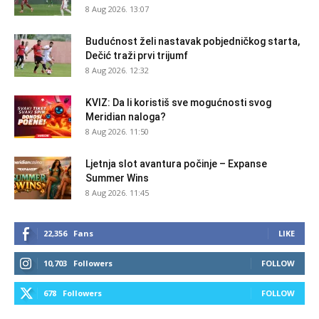
8 Aug 2026. 13:07
Budućnost želi nastavak pobjedničkog starta,
Dečić traži prvi trijumf
8 Aug 2026. 12:32
KVIZ: Da li koristiš sve mogućnosti svog
Meridian naloga?
8 Aug 2026. 11:50
Ljetnja slot avantura počinje – Expanse
Summer Wins
8 Aug 2026. 11:45
22,356
Fans
LIKE
10,703
Followers
FOLLOW
678
Followers
FOLLOW