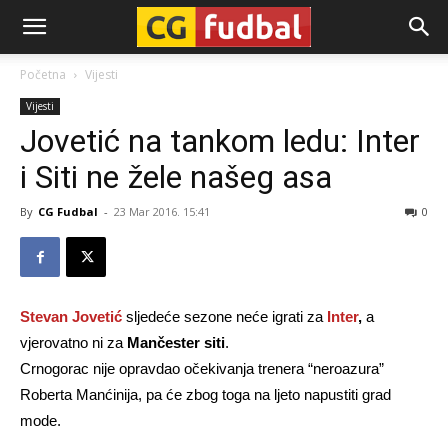
CG-
Početna
Vijesti
Vijesti
Fudbal
Jovetić na tankom ledu: Inter
i Siti ne žele našeg asa
By
CG Fudbal
-
23 Mar 2016. 15:41
0
Stevan Jovetić
sljedeće sezone neće igrati za
Inter
,
a
vjerovatno ni za
Mančester siti
.
Crnogorac nije opravdao očekivanja trenera “neroazura”
Roberta Manćinija, pa će zbog toga na ljeto napustiti grad
mode.