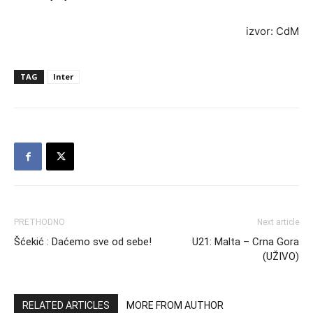
izvor: CdM
TAG
Inter
PRETHODNO
Next article
Šćekić : Daćemo sve od sebe!
U21: Malta – Crna Gora
(UŽIVO)
RELATED ARTICLES
MORE FROM AUTHOR