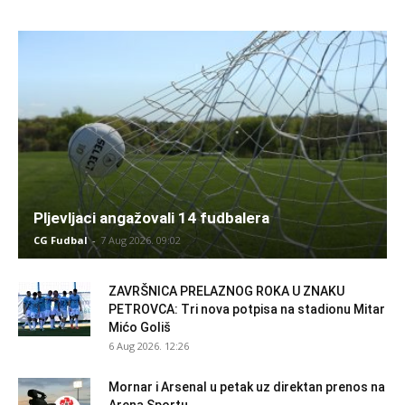
Pljevljaci angažovali 14 fudbalera
CG Fudbal
-
7 Aug 2026. 09:02
ZAVRŠNICA PRELAZNOG ROKA U ZNAKU
PETROVCA: Tri nova potpisa na stadionu Mitar
Mićo Goliš
6 Aug 2026. 12:26
Mornar i Arsenal u petak uz direktan prenos na