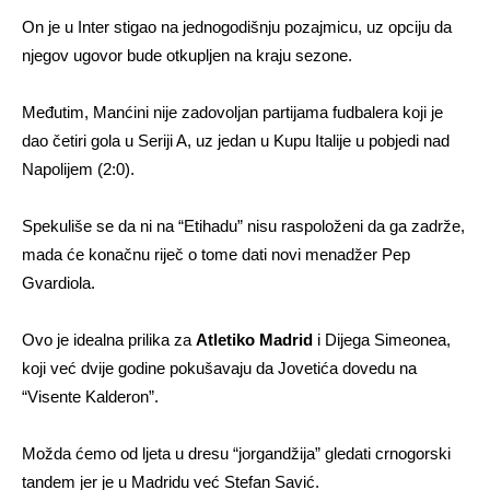
On je u Inter stigao na jednogodišnju pozajmicu, uz opciju da
njegov ugovor bude otkupljen na kraju sezone.
Međutim, Manćini nije zadovoljan partijama fudbalera koji je
dao četiri gola u Seriji A, uz jedan u Kupu Italije u pobjedi nad
Napolijem (2:0).
Spekuliše se da ni na “Etihadu” nisu raspoloženi da ga zadrže,
mada će konačnu riječ o tome dati novi menadžer Pep
Gvardiola.
Ovo je idealna prilika za
Atletiko Madrid
i Dijega Simeonea,
koji već dvije godine pokušavaju da Jovetića dovedu na
“Visente Kalderon”.
Možda ćemo od ljeta u dresu “jorgandžija” gledati crnogorski
tandem jer je u Madridu već Stefan Savić.