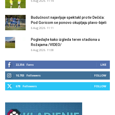
6 Aug 2026. 11:14
Budućnost najavljuje spektakl protiv Dečića:
Pod Goricom se ponovo okupljaju plavo-bijeli
6 Aug 2026. 11:11
Pogledajte kako izgleda teren stadiona u
Rožajama /VIDEO/
6 Aug 2026. 11:08
22,356
Fans
LIKE
10,703
Followers
FOLLOW
678
Followers
FOLLOW