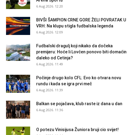
Arena Sportu
6 Aug 2026. 12:20
BIVŠI ŠAMPION CRNE GORE ŽELI POVRATAK U
VRH: Na klupu stigla fudbalska legenda
6 Aug 2026. 12:09
Fudbalski dragulj koji nikako da dočeka
premijeru: Hoće li Lovćen ponovo biti domaćin
daleko od Cetinja?
6 Aug 2026. 11:49
Počinje drugo kolo CFL: Evo ko otvara novu
rundu i kada se igra prvi meč
6 Aug 2026. 11:39
Balkan se pojačava, klub raste iz dana u dan
6 Aug 2026. 11:36
O potezu Vinisijusa Žuniora bruji cio svijet!