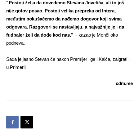
“Postoji želja da dovedemo Stevana Jovetića, ali to još
nije gotov posao. Postoji velika prepreka od Intera,
međutim pokušaćemo da nađemo dogovor koji svima
odgovara. Razgovori se nastavljaju, a najvažnije je i da
fudbaler želi da dođe kod nas.”
– kazao je Monči oko
podneva.
Sada je jasno Stevan će nakon Premijer lige i Kalća, zaigrati i
u Primeri!
cdm.me