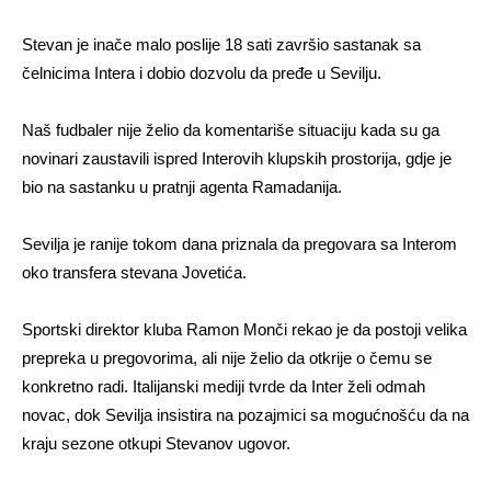
Stevan je inače malo poslije 18 sati završio sastanak sa
čelnicima Intera i dobio dozvolu da pređe u Sevilju.
Naš fudbaler nije želio da komentariše situaciju kada su ga
novinari zaustavili ispred Interovih klupskih prostorija, gdje je
bio na sastanku u pratnji agenta Ramadanija.
Sevilja je ranije tokom dana priznala da pregovara sa Interom
oko transfera stevana Jovetića.
Sportski direktor kluba Ramon Monči rekao je da postoji velika
prepreka u pregovorima, ali nije želio da otkrije o čemu se
konkretno radi. Italijanski mediji tvrde da Inter želi odmah
novac, dok Sevilja insistira na pozajmici sa mogućnošću da na
kraju sezone otkupi Stevanov ugovor.