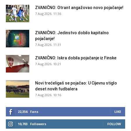
ZVANIČNO: Otrant angažovao novo pojačanje!
7 Aug 2026. 11:36
ZVANIČNO: Jedinstvo dobilo kapitalno
pojačanje!
7 Aug 2026. 11:31
ZVANIČNO: Iskra dobila pojačanje iz Finske
7 Aug 2026. 10:21
Novi trećeligaš se pojačao: U Cijevnu stiglo
deset novih fudbalera
7 Aug 2026. 10:16
22,356
Fans
LIKE
10,703
Followers
FOLLOW