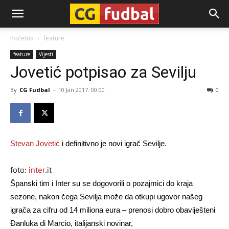
CG-
Početna
feature
feature
Vijesti
Fudbal
Jovetić potpisao za Sevilju
By
CG Fudbal
-
10 Jan 2017. 00:00
0
Stevan Jovetić
i definitivno je novi igrač Sevilje.
foto:
inter
.it
Španski tim i Inter su se dogovorili o pozajmici do kraja
sezone, nakon čega Sevilja može da otkupi ugovor našeg
igrača za cifru od 14 miliona eura – prenosi dobro obaviješteni
Đanluka di Marcio, italijanski novinar,