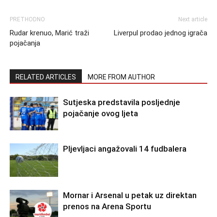
PRETHODNO
Next article
Rudar krenuo, Marić traži
Liverpul prodao jednog igrača
pojačanja
RELATED ARTICLES
MORE FROM AUTHOR
Sutjeska predstavila posljednje
pojačanje ovog ljeta
Pljevljaci angažovali 14 fudbalera
Mornar i Arsenal u petak uz direktan
prenos na Arena Sportu