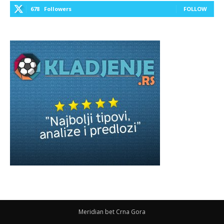
678
Followers
FOLLOW
Meridian bet Crna Gora