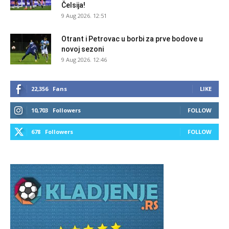
Čelsija!
9 Aug 2026. 12:51
Otrant i Petrovac u borbi za prve bodove u
novoj sezoni
9 Aug 2026. 12:46
22,356
Fans
LIKE
10,703
Followers
FOLLOW
678
Followers
FOLLOW