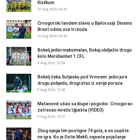
Kizilkum
10 Aug 2026. 06:43
Crnogorski tandem slavio u Bjelorusiji: Dinamo
Brest odnio sva tri boda
10 Aug 2026. 06:39
Bokelj jedini maksimalan, Đokaj obilježio drugo
kolo Meridianbet 1.CFL
9 Aug 2026. 22:08
Bokelj čeka Sutjesku pod Vrmcem: jedni jure
drugu pobjedu, drugi izlaz iz serije poraza
9 Aug 2026. 13:58
Matanović ušao sa klupe i pogodio: Crnogorac
zatresao mrežu Ujpešta (VIDEO)
9 Aug 2026. 13:51
Zbog njega tim postigne 74 gola, a on uopšte
ne igra: Ko je Ostin Mekfi, najveće pojačanje