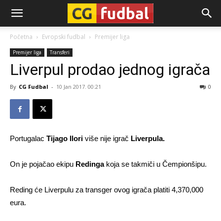
CG-
Početna
Evropski fudbal
Premijer liga
Premijer liga
Transferi
Fudbal
Liverpul prodao jednog igrača
By
CG Fudbal
-
10 Jan 2017. 00:21
0
Portugalac
Tijago Ilori
više nije igrač
Liverpula.
On je pojačao ekipu
Redinga
koja se takmiči u Čempionšipu.
Reding će Liverpulu za transger ovog igrača platiti 4,370,000
eura.