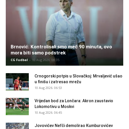
Brnović: Kontrolisali smo meč 90 minuta, ovo
mora biti samo podstrek
CG Fudbal
-
10 Aug 2026. 08:35
Crnogorski potpis u Slovačkoj: Mrvaljević ušao
u finišu i zatresao mrežu
10 Aug 2026. 06:53
Vrijedan bod za Lončara: Akron zaustavio
Lokomotivu u Moskvi
10 Aug 2026. 06:45
Jovovićev Nefči demolirao Kumburovićev