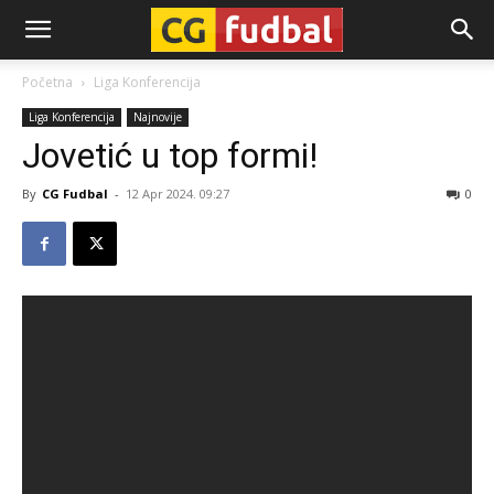
CG-
Početna
Liga Konferencija
Liga Konferencija
Najnovije
Fudbal
Jovetić u top formi!
By
CG Fudbal
-
12 Apr 2024. 09:27
0