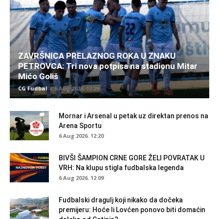
ZAVRŠNICA PRELAZNOG ROKA U ZNAKU
PETROVCA: Tri nova potpisa na stadionu Mitar
Mićo Goliš
CG Fudbal
-
6 Aug 2026. 12:26
Mornar i Arsenal u petak uz direktan prenos na
Arena Sportu
6 Aug 2026. 12:20
BIVŠI ŠAMPION CRNE GORE ŽELI POVRATAK U
VRH: Na klupu stigla fudbalska legenda
6 Aug 2026. 12:09
Fudbalski dragulj koji nikako da dočeka
premijeru: Hoće li Lovćen ponovo biti domaćin