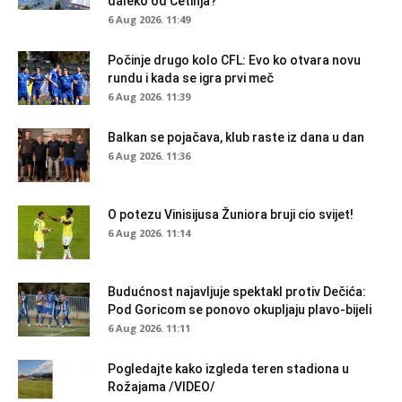
daleko od Cetinja?
6 Aug 2026. 11:49
Počinje drugo kolo CFL: Evo ko otvara novu
rundu i kada se igra prvi meč
6 Aug 2026. 11:39
Balkan se pojačava, klub raste iz dana u dan
6 Aug 2026. 11:36
O potezu Vinisijusa Žuniora bruji cio svijet!
6 Aug 2026. 11:14
Budućnost najavljuje spektakl protiv Dečića:
Pod Goricom se ponovo okupljaju plavo-bijeli
6 Aug 2026. 11:11
Pogledajte kako izgleda teren stadiona u
Rožajama /VIDEO/