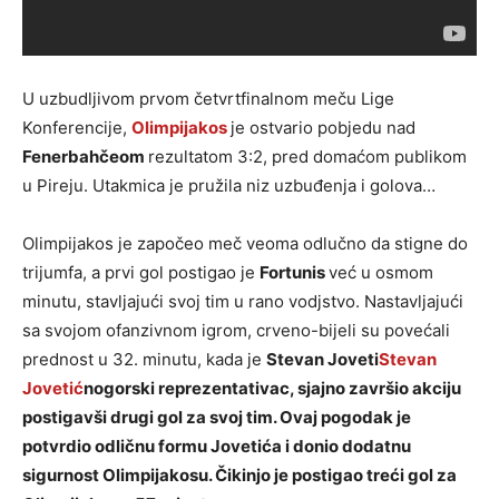
U uzbudljivom prvom četvrtfinalnom meču Lige
Konferencije,
Olimpijakos
je ostvario pobjedu nad
Fenerbahčeom
rezultatom 3:2, pred domaćom publikom
u Pireju. Utakmica je pružila niz uzbuđenja i golova…
Olimpijakos je započeo meč veoma odlučno da stigne do
trijumfa, a prvi gol postigao je
Fortunis
već u osmom
minutu, stavljajući svoj tim u rano vodjstvo. Nastavljajući
sa svojom ofanzivnom igrom, crveno-bijeli su povećali
prednost u 32. minutu, kada je
Stevan Joveti
Stevan
Jovetić
nogorski reprezentativac, sjajno završio akciju
postigavši drugi gol za svoj tim. Ovaj pogodak je
potvrdio odličnu formu Jovetića i donio dodatnu
sigurnost Olimpijakosu.
Čikinjo
je postigao treći gol za