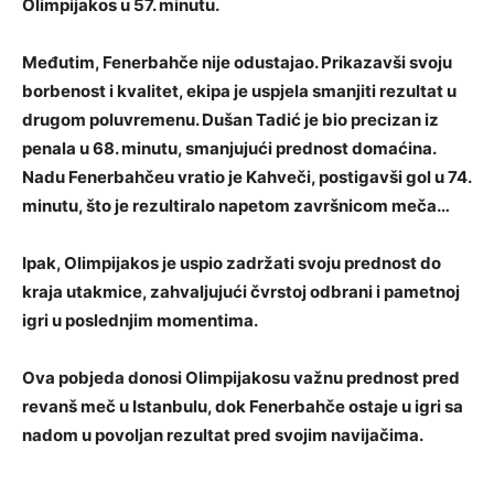
Olimpijakos u 57. minutu.
Međutim,
Fenerbahče
nije odustajao. Prikazavši svoju
borbenost i kvalitet, ekipa je uspjela smanjiti rezultat u
drugom poluvremenu.
Dušan Tadić
je bio precizan iz
penala u 68. minutu, smanjujući prednost domaćina.
Nadu Fenerbahčeu vratio je
Kahveči
, postigavši gol u 74.
minutu, što je rezultiralo napetom završnicom meča…
Ipak, Olimpijakos je uspio zadržati svoju prednost do
kraja utakmice, zahvaljujući čvrstoj odbrani i pametnoj
igri u poslednjim momentima.
Ova pobjeda donosi Olimpijakosu važnu prednost pred
revanš meč u Istanbulu, dok Fenerbahče ostaje u igri sa
nadom u povoljan rezultat pred svojim navijačima.