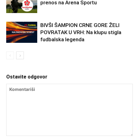
prenos na Arena Sportu
BIVŠI ŠAMPION CRNE GORE ŽELI
POVRATAK U VRH: Na klupu stigla
fudbalska legenda
Ostavite odgovor