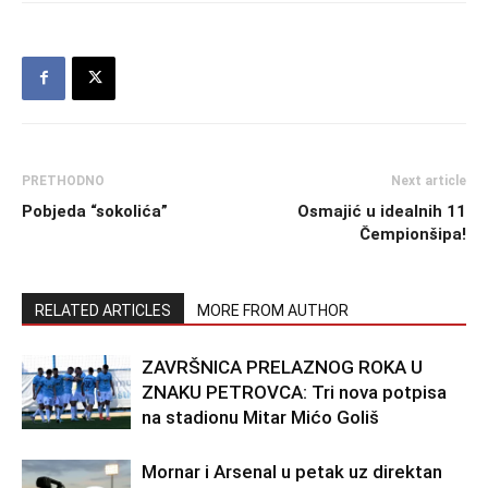
PRETHODNO
Next article
Pobjeda “sokolića”
Osmajić u idealnih 11
Čempionšipa!
RELATED ARTICLES
MORE FROM AUTHOR
ZAVRŠNICA PRELAZNOG ROKA U
ZNAKU PETROVCA: Tri nova potpisa
na stadionu Mitar Mićo Goliš
Mornar i Arsenal u petak uz direktan