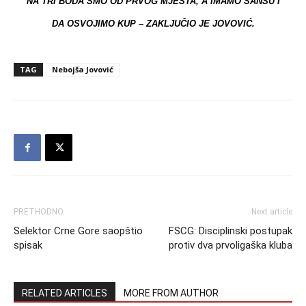
NA TRI BODA SMO OD PRVOG MJESTA, A IMAMO ŠANSU I
DA OSVOJIMO KUP – ZAKLJUČIO JE JOVOVIĆ.
TAG
Nebojša Jovović
PRETHODNO
Next article
Selektor Crne Gore saopštio
FSCG: Disciplinski postupak
spisak
protiv dva prvoligaška kluba
RELATED ARTICLES
MORE FROM AUTHOR