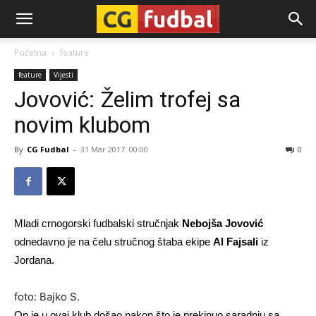
CG-
Početna
feature
feature
Vijesti
Fudbal
Jovović: Želim trofej sa
novim klubom
By
CG Fudbal
-
31 Mar 2017. 00:00
0
Mladi crnogorski fudbalski stručnjak
Nebojša Jovović
odnedavno je na čelu stručnog štaba ekipe
Al Fajsali
iz
Jordana.
foto: Bajko S.
On je u ovaj klub došao nakon što je prekinuo saradnju sa