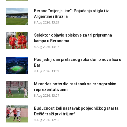
Berane “mijenja lice”: Pojačanja stigla i iz
Argentine i Brazila
8 Aug 2026. 13:29
Selektor objavio spiskove za tri pripremna
kampa u Beranama
8 Aug 2026. 13:15
Posljednji dan prelaznog roka donio nova lica u
Bar
8 Aug 2026. 13:09
Mirandes potvrdio rastanak sa crnogorskim
reprezentativcem
8 Aug 2026. 13:07
Budućnost želi nastavak pobjedničkog starta,
Dečić traži prvi trijumf
8 Aug 2026. 12:32