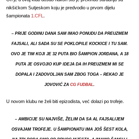
nikšićkom Sutjeskom koju je predvodio u prvom dijelu
šampionata
1.CFL
.
– PRIJE GODINU DANA SAM IMAO PONUDU DA PREUZMEM
FAJSALI, ALI SADA SU SE POKLOPILE KOCKICE I TU SAM.
OVO JE TIM KOJI JE 32 PUTA BIO ŠAMPION JORDANA, A 18
PUTA JE OSVOJIO KUP IDEJA DA IH PREUZMEM MI SE
DOPALA I ZADOVOLJAN SAM ZBOG TOGA – REKAO JE
JOVOVIĆ ZA
CG FUDBAL
.
U novom klubu ne želi biti epizodista, već dolazi po trofeje.
– AMBICIJE SU NAJVIŠE, ŽELIM DA SA AL FAJSALIJEM
OSVAJAM TROFEJE. U ŠAMPIONATU IMA JOŠ ŠEST KOLA,