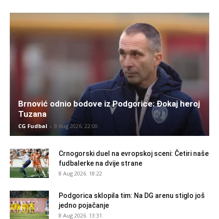
Brnović odnio bodove iz Podgorice: Đokaj heroj
Tuzana
CG Fudbal
-
8 Aug 2026. 22:00
Crnogorski duel na evropskoj sceni: Četiri naše
fudbalerke na dvije strane
8 Aug 2026. 18:22
Podgorica sklopila tim: Na DG arenu stiglo još
jedno pojačanje
8 Aug 2026. 13:31