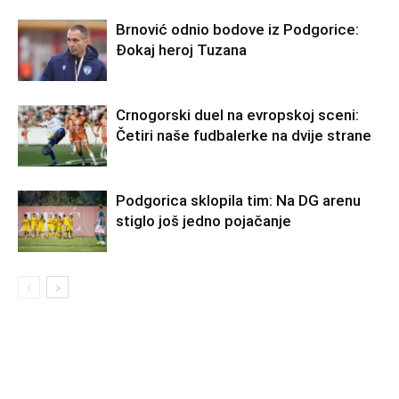
Brnović odnio bodove iz Podgorice:
Đokaj heroj Tuzana
Crnogorski duel na evropskoj sceni:
Četiri naše fudbalerke na dvije strane
Podgorica sklopila tim: Na DG arenu
stiglo još jedno pojačanje