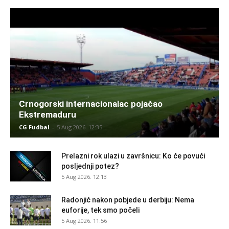
Crnogorski internacionalac pojačao
Ekstremaduru
CG Fudbal
-
5 Aug 2026. 12:35
Prelazni rok ulazi u završnicu: Ko će povući
posljednji potez?
5 Aug 2026. 12:13
Radonjić nakon pobjede u derbiju: Nema
euforije, tek smo počeli
5 Aug 2026. 11:56