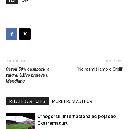
TAG
u17
PRETHODNO
Next article
Osvoji 50% cashback-a –
“Ne razmišljamo o Srbiji”
zaigraj Uživo brojeve u
Meridianu
RELATED ARTICLES
MORE FROM AUTHOR
Crnogorski internacionalac pojačao
Ekstremaduru