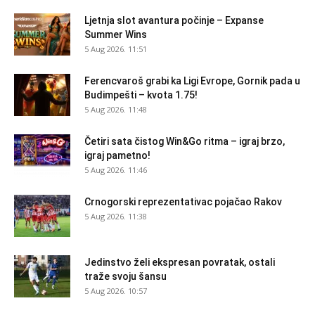
Ljetnja slot avantura počinje – Expanse
Summer Wins
5 Aug 2026. 11:51
Ferencvaroš grabi ka Ligi Evrope, Gornik pada u
Budimpešti – kvota 1.75!
5 Aug 2026. 11:48
Četiri sata čistog Win&Go ritma – igraj brzo,
igraj pametno!
5 Aug 2026. 11:46
Crnogorski reprezentativac pojačao Rakov
5 Aug 2026. 11:38
Jedinstvo želi ekspresan povratak, ostali
traže svoju šansu
5 Aug 2026. 10:57