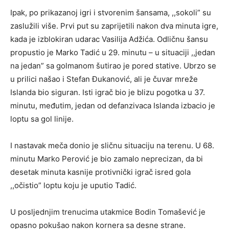
Ipak, po prikazanoj igri i stvorenim šansama, ,,sokoli” su
zaslužili više. Prvi put su zaprijetili nakon dva minuta igre,
kada je izblokiran udarac Vasilija Adžića. Odličnu šansu
propustio je Marko Tadić u 29. minutu – u situaciji ,,jedan
na jedan” sa golmanom šutirao je pored stative. Ubrzo se
u prilici našao i Stefan Đukanović, ali je čuvar mreže
Islanda bio siguran. Isti igrač bio je blizu pogotka u 37.
minutu, međutim, jedan od defanzivaca Islanda izbacio je
loptu sa gol linije.
I nastavak meča donio je sličnu situaciju na terenu. U 68.
minutu Marko Perović je bio zamalo neprecizan, da bi
desetak minuta kasnije protivnički igrač isred gola
,,očistio” loptu koju je uputio Tadić.
U posljednjim trenucima utakmice Bodin Tomašević je
opasno pokušao nakon kornera sa desne strane.