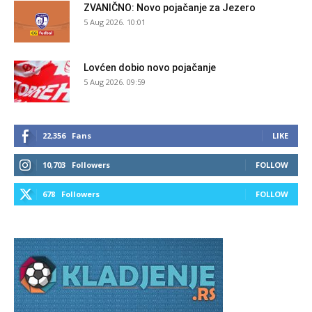
ZVANIČNO: Novo pojačanje za Jezero
5 Aug 2026. 10:01
Lovćen dobio novo pojačanje
5 Aug 2026. 09:59
22,356
Fans
LIKE
10,703
Followers
FOLLOW
678
Followers
FOLLOW