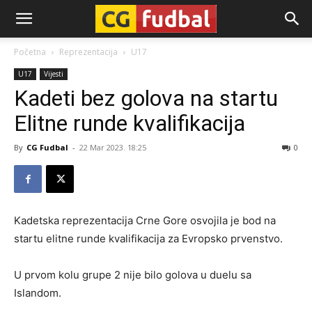
CG-
Početna
Reprezentacija
U17
U17
Vijesti
Fudbal
Kadeti bez golova na startu
Elitne runde kvalifikacija
By
CG Fudbal
-
22 Mar 2023. 18:25
0
Kadetska reprezentacija Crne Gore osvojila je bod na
startu elitne runde kvalifikacija za Evropsko prvenstvo.
U prvom kolu grupe 2 nije bilo golova u duelu sa
Islandom.