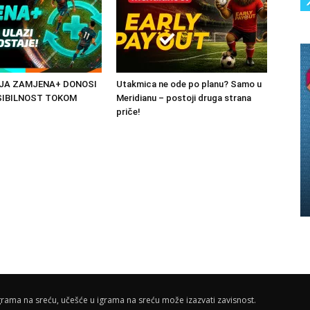
JA ZAMJENA+ DONOSI
Utakmica ne ode po planu? Samo u
SIBILNOST TOKOM
Meridianu – postoji druga strana
priče!
rama na sreću, učešće u igrama na sreću može izazvati zavisnost.