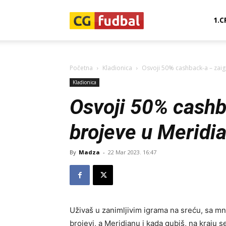
CG-
1.C
Fudbal
Početna
Kladionica
Osvoji 50% cashback-a – zaig
Kladionica
Osvoji 50% cashb
brojeve u Meridi
By
Madza
-
22 Mar 2023. 16:47
Uživaš u zanimljivim igrama na sreću, sa mn
brojevi, a Meridianu i kada gubiš, na kraju 