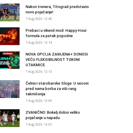
Nakon trenera, Titograd predstavio
novo pojačanje!
7 Aug 2026. 12:40
Prebaci u vikend mod: Happy Hour
formula za petak popodne
7 Aug 2026. 12:14
NOVA OPCIJA ZAMJENA+ DONOSI
VEĆU FLEKSIBILNOST TOKOM
UTAKMICE
7 Aug 2026. 12:13
Čelnici starobarske Sloge: U sezoni
pred nama borba za viši rang
takmičenja
7 Aug 2026. 12:09
ZVANIČNO: Bokelj dobio veliko
pojačanje u napadu
7 Aug 2026. 12:05