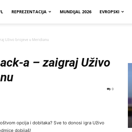
FL
REPREZENTACIJA
MUNDIJAL 2026
EVROPSKI
raj Uživo brojeve u Meridianu
ack-a – zaigraj Uživo
anu
0
oštvom opcija i dobitaka? Sve to donosi igra Uživo
sedmice dobijaš!