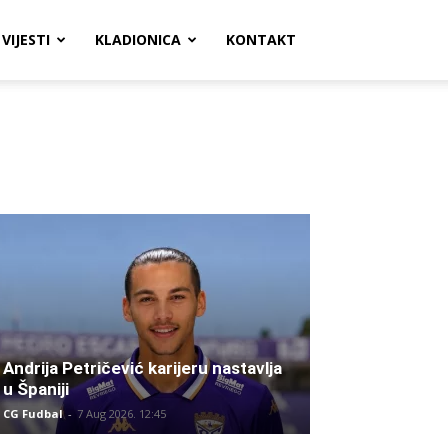
VIJESTI
KLADIONICA
KONTAKT
Andrija Petričević karijeru nastavlja
u Španiji
CG Fudbal
-
7 Aug 2026. 12:45