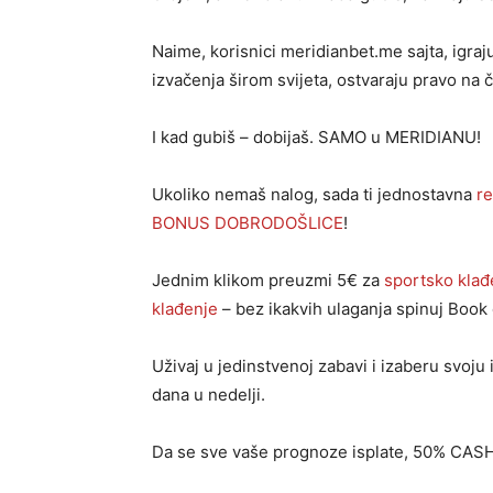
Naime, korisnici meridianbet.me sajta, igraj
izvačenja širom svijeta, ostvaraju pravo na
I kad gubiš – dobijaš. SAMO u MERIDIANU!
Ukoliko nemaš nalog, sada ti jednostavna
re
BONUS DOBRODOŠLICE
!
Jednim klikom preuzmi 5€ za
sportsko klađ
klađenje
– bez ikakvih ulaganja spinuj Book 
Uživaj u jedinstvenoj zabavi i izaberu svoj
dana u nedelji.
Da se sve vaše prognoze isplate, 50% CAS