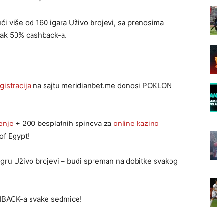
ući više od 160 igara Uživo brojevi, sa prenosima
 čak 50% cashback-a.
gistracija
na sajtu meridianbet.me donosi POKLON
enje
+ 200 besplatnih spinova za
online kazino
of Egypt!
u igru Uživo brojevi – budi spreman na dobitke svakog
HBACK-a svake sedmice!