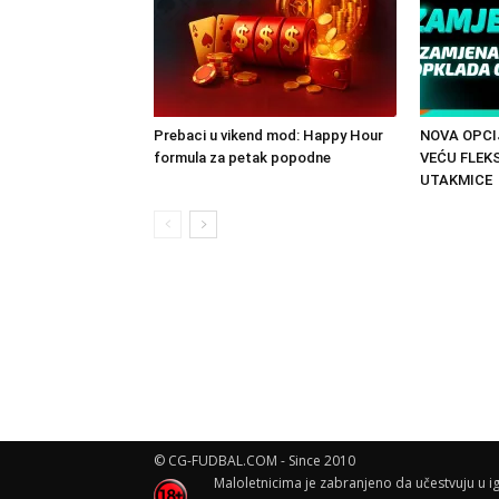
Prebaci u vikend mod: Happy Hour
NOVA OPCI
formula za petak popodne
VEĆU FLEK
UTAKMICE
© CG-FUDBAL.COM - Since 2010
Maloletnicima je zabranjeno da učestvuju u ig