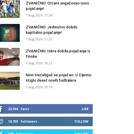
ZVANIČNO: Otrant angažovao novo
pojačanje!
7 Aug 2026. 11:36
ZVANIČNO: Jedinstvo dobilo
kapitalno pojačanje!
7 Aug 2026. 11:31
ZVANIČNO: Iskra dobila pojačanje iz
Finske
7 Aug 2026. 10:21
Novi trećeligaš se pojačao: U Cijevnu
stiglo deset novih fudbalera
7 Aug 2026. 10:16
22,356
Fans
LIKE
10,703
Followers
FOLLOW
678
Followers
FOLLOW