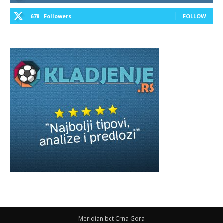
678
Followers
FOLLOW
Meridian bet Crna Gora