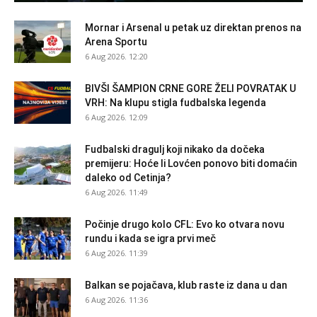
Mornar i Arsenal u petak uz direktan prenos na
Arena Sportu
6 Aug 2026. 12:20
BIVŠI ŠAMPION CRNE GORE ŽELI POVRATAK U
VRH: Na klupu stigla fudbalska legenda
6 Aug 2026. 12:09
Fudbalski dragulj koji nikako da dočeka
premijeru: Hoće li Lovćen ponovo biti domaćin
daleko od Cetinja?
6 Aug 2026. 11:49
Počinje drugo kolo CFL: Evo ko otvara novu
rundu i kada se igra prvi meč
6 Aug 2026. 11:39
Balkan se pojačava, klub raste iz dana u dan
6 Aug 2026. 11:36