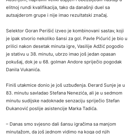
elitnoj rundi kvalifikacija, tako da današnji duel sa
autsajderom grupe i nije imao rezultatski značaj.
Selektor Goran Perišić izveo je kombinovani sastav, koji
je ipak stvorio nekoliko šansi za gol. Pavle Pićurić je bio u
prilici nakon desetak minuta igre, Vasilije Adžić pogodio
je stativu u 38. minutu, ubrzo imao još jedan opasan
pokušaj, dok je u 68. golman Andore spriječio pogodak
Danila Vukanića.
Finiš utakmice donio je još uzbuđenja. Đerard Sunje je u
83. minutu savladao Stefana Nenezića, ali je u sedmom
minutu sudijske nadoknade senzaciju spriječio Stefan
Đukanović poslije asistencije Marka Tadića.
– Danas smo svjesno dali šansu igračima sa manjom
minutažom, da još jednom vidimo na koga od njih