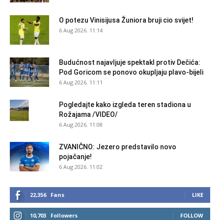
O potezu Vinisijusa Žuniora bruji cio svijet!
6 Aug 2026. 11:14
Budućnost najavljuje spektakl protiv Dečića:
Pod Goricom se ponovo okupljaju plavo-bijeli
6 Aug 2026. 11:11
Pogledajte kako izgleda teren stadiona u
Rožajama /VIDEO/
6 Aug 2026. 11:08
ZVANIČNO: Jezero predstavilo novo
pojačanje!
6 Aug 2026. 11:02
22,356
Fans
LIKE
10,703
Followers
FOLLOW