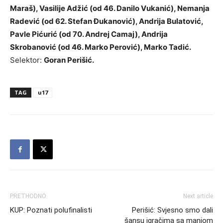
Maraš), Vasilije Adžić (od 46. Danilo Vukanić), Nemanja
Radević (od 62. Stefan Đukanović), Andrija Bulatović,
Pavle Pićurić (od 70. Andrej Camaj), Andrija
Skrobanović (od 46. Marko Perović), Marko Tadić.
Selektor:
Goran Perišić.
TAG
u17
PRETHODNO
Next article
KUP: Poznati polufinalisti
Perišić: Svjesno smo dali
šansu igračima sa manjom