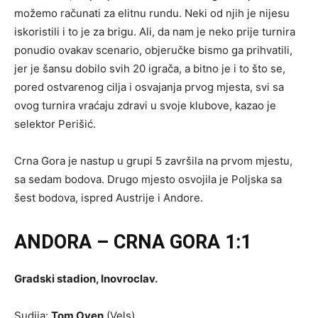
možemo računati za elitnu rundu. Neki od njih je nijesu
iskoristili i to je za brigu. Ali, da nam je neko prije turnira
ponudio ovakav scenario, objeručke bismo ga prihvatili,
jer je šansu dobilo svih 20 igrača, a bitno je i to što se,
pored ostvarenog cilja i osvajanja prvog mjesta, svi sa
ovog turnira vraćaju zdravi u svoje klubove, kazao je
selektor Perišić.
Crna Gora je nastup u grupi 5 završila na prvom mjestu,
sa sedam bodova. Drugo mjesto osvojila je Poljska sa
šest bodova, ispred Austrije i Andore.
ANDORA – CRNA GORA 1:1
Gradski stadion, Inovroclav.
Sudija:
Tom Oven
(Vels)