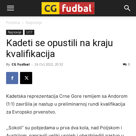
CG-
Početna
Najnovije
Najnovije
U17
Fudbal
Kadeti se opustili na kraju
kvalifikacija
By
CG Fudbal
-
26 Oct 2022. 20:32
0
Kadetska reprezentacija Crne Gore remijem sa Andorom
(1:1) završila je nastup u preliminarnoj rundi kvalifikacija
za Evropsko prvenstvo.
,,Sokoli” su pobjedama u prva dva kola, nad Poljskom i
Austrijom, napravili veliki uspjeh i obezbijedili nastup u