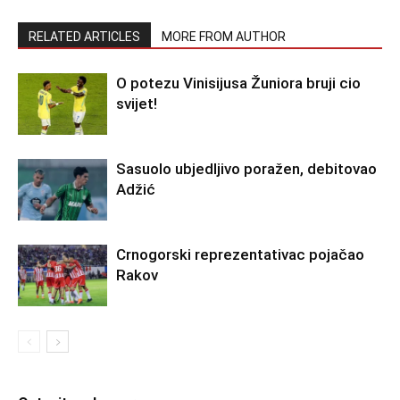
RELATED ARTICLES
MORE FROM AUTHOR
O potezu Vinisijusa Žuniora bruji cio
svijet!
Sasuolo ubjedljivo poražen, debitovao
Adžić
Crnogorski reprezentativac pojačao
Rakov