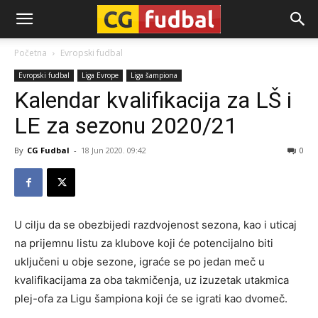
CG-
Početna
Evropski fudbal
Evropski fudbal
Liga Evrope
Liga šampiona
Fudbal
Kalendar kvalifikacija za LŠ i
LE za sezonu 2020/21
By
CG Fudbal
-
18 Jun 2020. 09:42
0
U cilju da se obezbijedi razdvojenost sezona, kao i uticaj
na prijemnu listu za klubove koji će potencijalno biti
uključeni u obje sezone, igraće se po jedan meč u
kvalifikacijama za oba takmičenja, uz izuzetak utakmica
plej-ofa za Ligu šampiona koji će se igrati kao dvomeč.