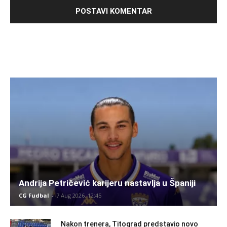
Andrija Petričević karijeru nastavlja u Španiji
CG Fudbal
-
7 Aug 2026. 12:45
Nakon trenera, Titograd predstavio novo