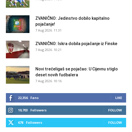
ZVANIČNO: Jedinstvo dobilo kapitalno
pojačanje!
7 Aug 2026. 11:31
ZVANIČNO: Iskra dobila pojačanje iz Finske
7 Aug 2026. 10:21
Novi trećeligaš se pojačao: U Cijevnu stiglo
deset novih fudbalera
7 Aug 2026. 10:16
22,356
Fans
LIKE
10,703
Followers
FOLLOW
678
Followers
FOLLOW