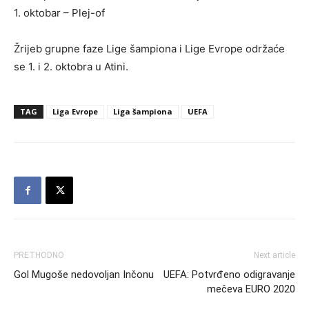
1. oktobar – Plej-of
Žrijeb grupne faze Lige šampiona i Lige Evrope održaće
se 1. i 2. oktobra u Atini.
TAG
Liga Evrope
Liga šampiona
UEFA
PRETHODNO
Next article
Gol Mugoše nedovoljan Inčonu
UEFA: Potvrđeno odigravanje
mečeva EURO 2020