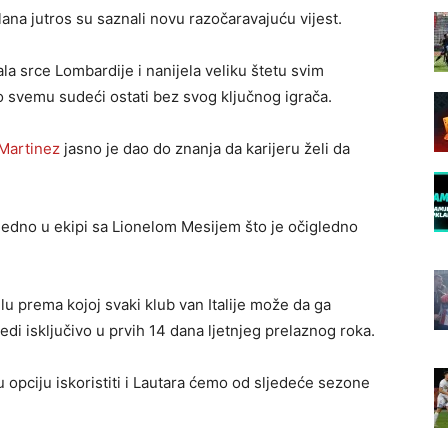
ilana jutros su saznali novu razočaravajuću vijest.
a srce Lombardije i nanijela veliku štetu svim
 svemu sudeći ostati bez svog ključnog igrača.
Martinez
jasno je dao do znanja da karijeru želi da
ajedno u ekipi sa Lionelom Mesijem što je očigledno
u prema kojoj svaki klub van Italije može da ga
jedi isključivo u prvih 14 dana ljetnjeg prelaznog roka.
u opciju iskoristiti i Lautara ćemo od sljedeće sezone