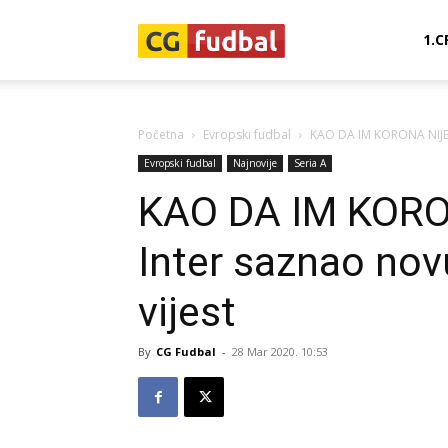
CG-
1.C
Fudbal
Početna
Evropski fudbal
KAO DA IM KORONA NIJE 
Evropski fudbal
Najnovije
Seria A
KAO DA IM KOR
Inter saznao nov
vijest
By
CG Fudbal
-
28 Mar 2020. 10:53