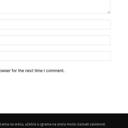
owser for the next time I comment.
rama na sreću, učešće u igrama na sreću može izazvati zavisnost.