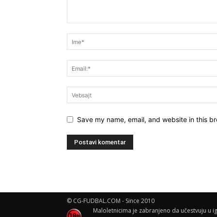
Save my name, email, and website in this br
© CG-FUDBAL.COM - Since 2010
Maloletnicima je zabranjeno da učestvuju u ig