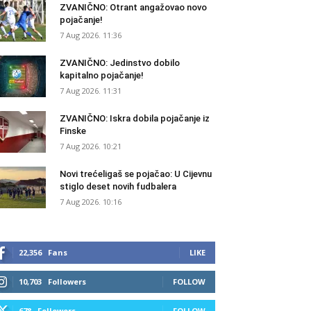
ZVANIČNO: Otrant angažovao novo
pojačanje!
7 Aug 2026. 11:36
ZVANIČNO: Jedinstvo dobilo
kapitalno pojačanje!
7 Aug 2026. 11:31
ZVANIČNO: Iskra dobila pojačanje iz
Finske
7 Aug 2026. 10:21
Novi trećeligaš se pojačao: U Cijevnu
stiglo deset novih fudbalera
7 Aug 2026. 10:16
22,356
Fans
LIKE
10,703
Followers
FOLLOW
678
Followers
FOLLOW