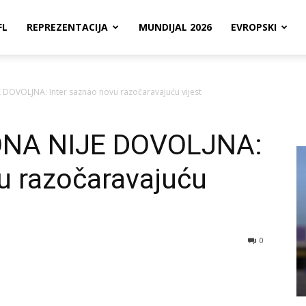
FL
REPREZENTACIJA
MUNDIJAL 2026
EVROPSKI
DOVOLJNA: Inter saznao novu razočaravajuću vijest
ONA NIJE DOVOLJNA:
u razočaravajuću
0