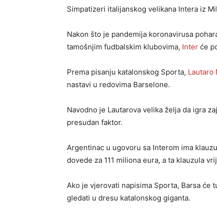
Simpatizeri italijanskog velikana Intera iz M
Nakon što je pandemija koronavirusa poharal
tamošnjim fudbalskim klubovima,
Inter
će po
Prema pisanju katalonskog Sporta,
Lautaro 
nastavi u redovima Barselone.
Navodno je Lautarova velika želja da igra z
presudan faktor.
Argentinac u ugovoru sa Interom ima klauzul
dovede za 111 miliona eura, a ta klauzula vri
Ako je vjerovati napisima Sporta, Barsa će t
gledati u dresu katalonskog giganta.