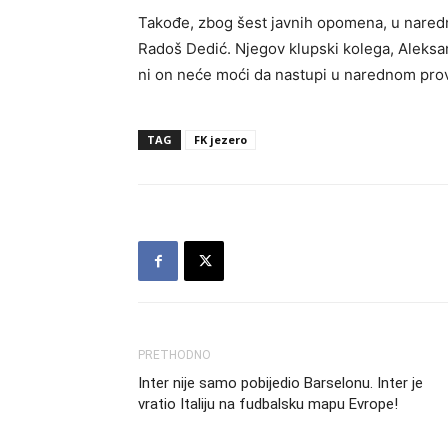
Takođe, zbog šest javnih opomena, u nared
Radoš Dedić. Njegov klupski kolega, Aleksa
ni on neće moći da nastupi u narednom pro
TAG
FK jezero
PRETHODNO
Inter nije samo pobijedio Barselonu. Inter je
vratio Italiju na fudbalsku mapu Evrope!