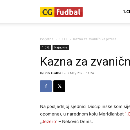
CG-
1.C
Fudbal
Početna
1.CFL
Kazna za zvaničnika Jezera
1.CFL
Najnovije
Kazna za zvaničn
By
CG Fudbal
-
7 May 2025. 11:24
Na posljednjoj sjednici Disciplinske komisij
opomene), u narednom kolu Meridianbet
1.
„
Jezero
“ – Neković Denis.