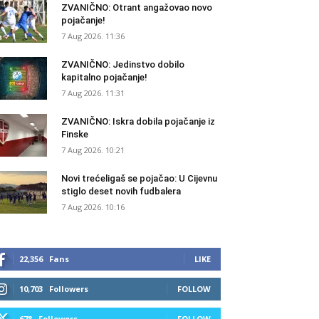
ZVANIČNO: Otrant angažovao novo
pojačanje!
7 Aug 2026. 11:36
ZVANIČNO: Jedinstvo dobilo
kapitalno pojačanje!
7 Aug 2026. 11:31
ZVANIČNO: Iskra dobila pojačanje iz
Finske
7 Aug 2026. 10:21
Novi trećeligaš se pojačao: U Cijevnu
stiglo deset novih fudbalera
7 Aug 2026. 10:16
22,356
Fans
LIKE
10,703
Followers
FOLLOW
678
Followers
FOLLOW