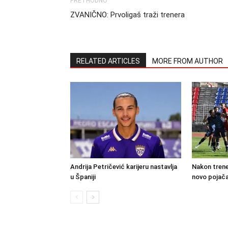
PRETHODNO
ZVANIČNO: Prvoligaš traži trenera
RELATED ARTICLES
MORE FROM AUTHOR
Andrija Petričević karijeru nastavlja
Nakon trene
u Španiji
novo pojača