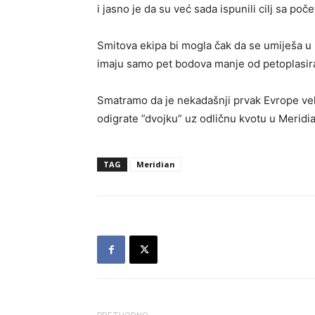
i jasno je da su već sada ispunili cilj sa poč
Smitova ekipa bi mogla čak da se umiješa u 
imaju samo pet bodova manje od petoplasira
Smatramo da je nekadašnji prvak Evrope vel
odigrate ”dvojku” uz odličnu kvotu u Meridia
TAG
Meridian