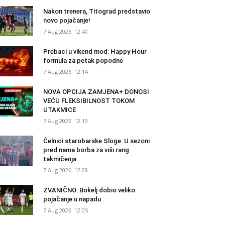
Nakon trenera, Titograd predstavio
novo pojačanje!
7 Aug 2026. 12:40
Prebaci u vikend mod: Happy Hour
formula za petak popodne
7 Aug 2026. 12:14
NOVA OPCIJA ZAMJENA+ DONOSI
VEĆU FLEKSIBILNOST TOKOM
UTAKMICE
7 Aug 2026. 12:13
Čelnici starobarske Sloge: U sezoni
pred nama borba za viši rang
takmičenja
7 Aug 2026. 12:09
ZVANIČNO: Bokelj dobio veliko
pojačanje u napadu
7 Aug 2026. 12:05