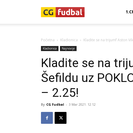
CG-
1.C
Fudbal
Početna
Kladionica
Kladite se na trijumf Aston Vi
Kladionica
Najnovije
Kladite se na tri
Šefildu uz POKL
– 2.25!
By
CG Fudbal
-
3 Mar 2021. 12:12