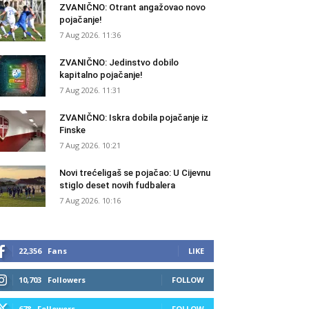
ZVANIČNO: Otrant angažovao novo
pojačanje!
7 Aug 2026. 11:36
ZVANIČNO: Jedinstvo dobilo
kapitalno pojačanje!
7 Aug 2026. 11:31
ZVANIČNO: Iskra dobila pojačanje iz
Finske
7 Aug 2026. 10:21
Novi trećeligaš se pojačao: U Cijevnu
stiglo deset novih fudbalera
7 Aug 2026. 10:16
22,356
Fans
LIKE
10,703
Followers
FOLLOW
678
Followers
FOLLOW