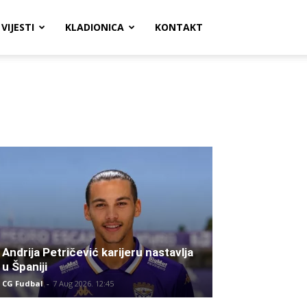
VIJESTI
KLADIONICA
KONTAKT
Andrija Petričević karijeru nastavlja
u Španiji
CG Fudbal
-
7 Aug 2026. 12:45