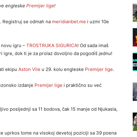
ve engleske
Premijer lige
!
. Registruj se odmah na
meridianbet.me
i uzmi 10e
u novu igru –
TROSTRUKA SIGURICA
! Od sada imaš
 igre, dok ti je za prolaz dovoljno da pogodiš jednu!
ti ekipu
Aston Vile
u 29. kolu engleske
Premijer lige
.
sezonsko izdanje
Premijer lige
i praktično su već
jivo posljednji sa 11 bodova, čak 15 manje od Njukasla,
 je uprkos tome na visokoj devetoj poziciji sa 39 poena