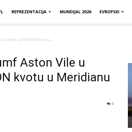
FL
REPREZENTACIJA
MUNDIJAL 2026
EVROPSKI
le u Šefildu uz POKLON kvotu u...
jumf Aston Vile u
ON kvotu u Meridianu
0