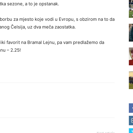
etka sezone, a to je opstanak.
borbu za mjesto koje vodi u Evropu, s obzirom na to da
nog Čelsija, uz dva meča zaostatka.
iki favorit na Bramal Lejnu, pa vam predlažemo da
nu – 2.25!