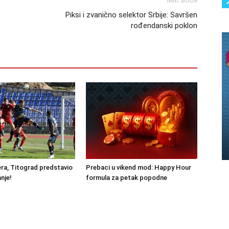
Next article
Piksi i zvanično selektor Srbije: Savršen
rođendanski poklon
ra, Titograd predstavio
Prebaci u vikend mod: Happy Hour
nje!
formula za petak popodne