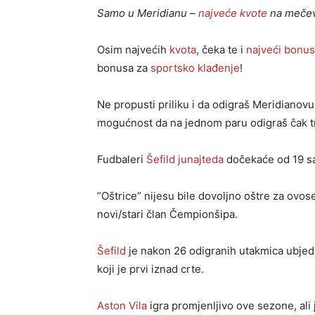
Samo u Meridianu –
najveće kvote
na meče
Osim najvećih
kvota
, čeka te i
najveći bonus
bonusa za
sportsko klađenje
!
Ne propusti priliku i da odigraš Meridianov
mogućnost da na jednom paru odigraš čak tri
Fudbaleri
Šefild junajteda
dočekaće od 19 sa
”Oštrice” nijesu bile dovoljno oštre za ovo
novi/stari član Čempionšipa.
Šefild
je nakon 26 odigranih utakmica ubjedl
koji je prvi iznad crte.
Aston Vila
igra promjenljivo ove sezone, ali