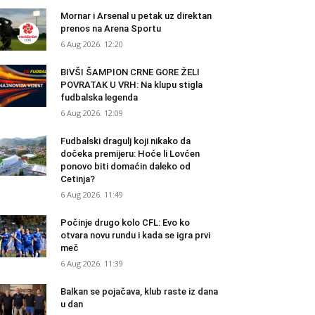
Mornar i Arsenal u petak uz direktan
prenos na Arena Sportu
6 Aug 2026. 12:20
BIVŠI ŠAMPION CRNE GORE ŽELI
POVRATAK U VRH: Na klupu stigla
fudbalska legenda
6 Aug 2026. 12:09
Fudbalski dragulj koji nikako da
dočeka premijeru: Hoće li Lovćen
ponovo biti domaćin daleko od
Cetinja?
6 Aug 2026. 11:49
Počinje drugo kolo CFL: Evo ko
otvara novu rundu i kada se igra prvi
meč
6 Aug 2026. 11:39
Balkan se pojačava, klub raste iz dana
u dan