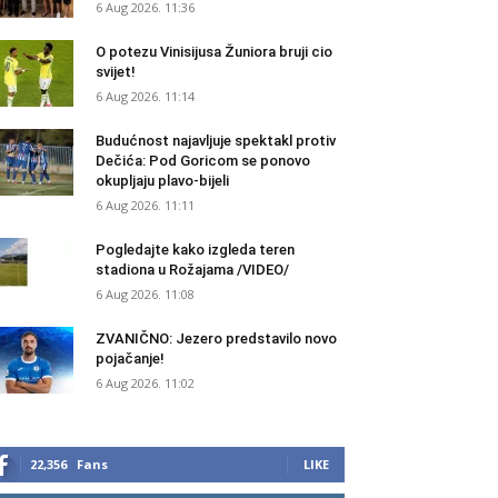
6 Aug 2026. 11:36
O potezu Vinisijusa Žuniora bruji cio
svijet!
6 Aug 2026. 11:14
Budućnost najavljuje spektakl protiv
Dečića: Pod Goricom se ponovo
okupljaju plavo-bijeli
6 Aug 2026. 11:11
Pogledajte kako izgleda teren
stadiona u Rožajama /VIDEO/
6 Aug 2026. 11:08
ZVANIČNO: Jezero predstavilo novo
pojačanje!
6 Aug 2026. 11:02
22,356
Fans
LIKE