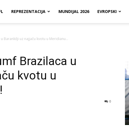
FL
REPREZENTACIJA
MUNDIJAL 2026
EVROPSKI
 u Barankilji uz najjaču kvotu u Meridianu...
jumf Brazilaca u
jaču kvotu u
!
0