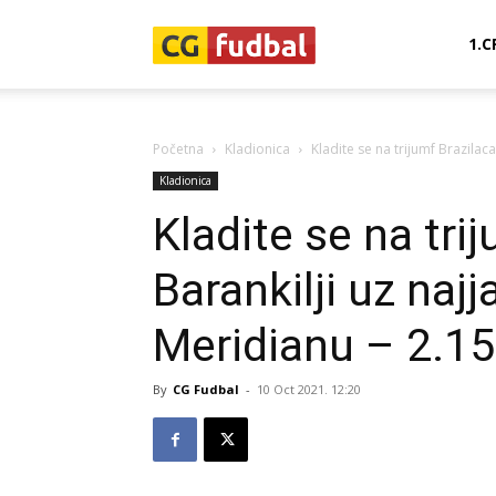
CG-
1.C
Fudbal
Početna
Kladionica
Kladite se na trijumf Brazilaca
Kladionica
Kladite se na tri
Barankilji uz naj
Meridianu – 2.15
By
CG Fudbal
-
10 Oct 2021. 12:20