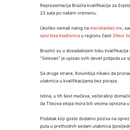
Reprezentacija Brazila kvalifikacije za Svj
23 sata po našem vremenu.
Ukoliko nemaš nalog na
meridianbet.me
, s
sportska kladionica
u regionu časti
20eur b
Brazilci su u dosadašnjem toku kvalifikacija
”Selesao” je upisao svih devet pobjeda uz sj
Sa druge strane, Kolumbija nikako da pronađe
utakmica u kvalifikacijama bez poraza.
Istina, u tih šest mečeva, večerašnji domaćin
da Titeova ekipa mora biti veoma oprezna u 
Podatak koji goste dodatno poziva na oprez j
puta u prethodnih sedam utakmica (posljedn