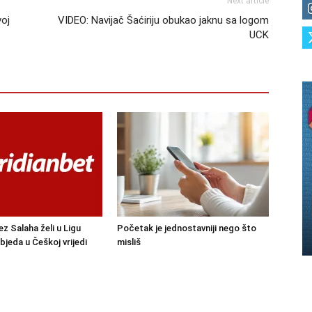
Next article
voj
VIDEO: Navijač Šaćiriju obukao jaknu sa logom
UCK
ez Salaha želi u Ligu
Početak je jednostavniji nego što
bjeda u Češkoj vrijedi
misliš