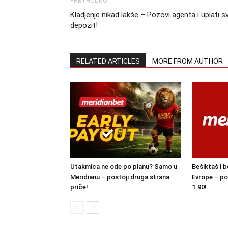
PRETHODNO
Kladjenje nikad lakše – Pozovi agenta i uplati s
depozit!
RELATED ARTICLES
MORE FROM AUTHOR
Utakmica ne ode po planu? Samo u
Bešiktaš i b
Meridianu – postoji druga strana
Evrope – po
priče!
1.90!