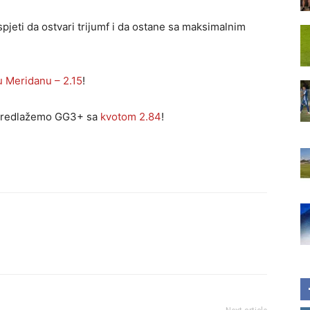
pjeti da ostvari trijumf i da ostane sa maksimalnim
u Meridanu – 2.15
!
, predlažemo GG3+ sa
kvotom 2.84
!