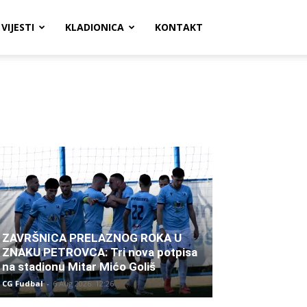
VIJESTI
KLADIONICA
KONTAKT
ZAVRŠNICA PRELAZNOG ROKA U
ZNAKU PETROVCA: Tri nova potpisa
na stadionu Mitar Mićo Goliš
CG Fudbal
-
6 Aug 2026. 12:26