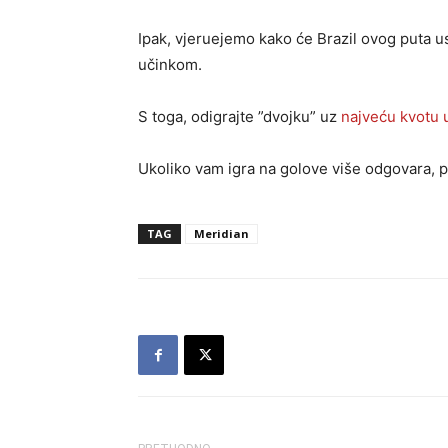
Ipak, vjeruejemo kako će Brazil ovog puta us
učinkom.
S toga, odigrajte ”dvojku” uz
najveću kvotu 
Ukoliko vam igra na golove više odgovara
TAG
Meridian