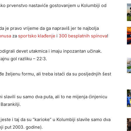
etsko prvenstvo nastaviće gostovanjem u Kolumbiji od
ada je pravo vrijeme da ga napraviš jer te najbolja
onusa
za
sportsko klađenje
i
300 besplatnih spinova
!
 odigrali devet utakmica i imaju inpozantan učinak.
ajnu gol razliku – 22:3.
 željenu formu, ali treba istaći da su posljednjih šest
i slavili su samo dva puta, ali to ne mijenja ćinjenicu
Barankilji.
este i taj da su ”karioke” u Kolumbiji slavile samo dva
ji put 2003. godine).